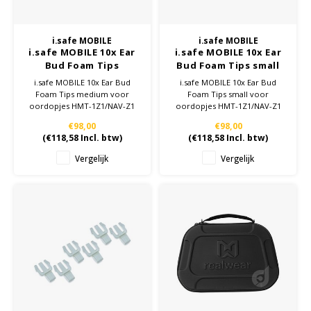
i.safe MOBILE
i.safe MOBILE
i.safe MOBILE 10x Ear
i.safe MOBILE 10x Ear
Bud Foam Tips
Bud Foam Tips small
medium voor earbuds
voor earbuds HMT-
i.safe MOBILE 10x Ear Bud
i.safe MOBILE 10x Ear Bud
HMT-1Z1/NAV-Z1
1Z1/NAV-Z1
Foam Tips medium voor
Foam Tips small voor
oordopjes HMT-1Z1/NAV-Z1
oordopjes HMT-1Z1/NAV-Z1
€98,00
€98,00
(
€118,58
Incl. btw)
(
€118,58
Incl. btw)
Vergelijk
Vergelijk