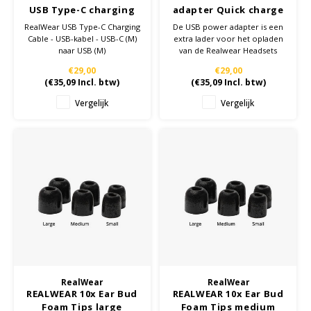
USB Type-C charging
adapter Quick charge
cable
3.0 EU
RealWear USB Type-C Charging
De USB power adapter is een
Cable - USB-kabel - USB-C (M)
extra lader voor het opladen
naar USB (M)
van de Realwear Headsets
€29,00
€29,00
(
€35,09
Incl. btw)
(
€35,09
Incl. btw)
Vergelijk
Vergelijk
RealWear
RealWear
REALWEAR 10x Ear Bud
REALWEAR 10x Ear Bud
Foam Tips large
Foam Tips medium