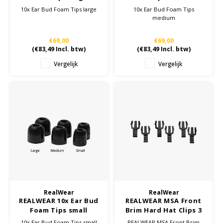
10x Ear Bud Foam Tips large
10x Ear Bud Foam Tips
medium
€69,00
€69,00
(
€83,49
Incl. btw)
(
€83,49
Incl. btw)
Vergelijk
Vergelijk
RealWear
RealWear
REALWEAR 10x Ear Bud
REALWEAR MSA Front
Foam Tips small
Brim Hard Hat Clips 3
Pairs HMT-1 Navigator
10x Ear Bud Foam Tips small
REALWEAR MSA Front Brim