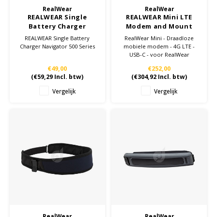
RealWear
RealWear
REALWEAR Single
REALWEAR Mini LTE
Battery Charger
Modem and Mount
Navigator 500 Series
Navigator 500 Series
REALWEAR Single Battery
RealWear Mini - Draadloze
Charger Navigator 500 Series
mobiele modem - 4G LTE -
USB-C - voor RealWear
Navigator 500
€49,00
€252,00
(
€59,29
Incl. btw)
(
€304,92
Incl. btw)
Vergelijk
Vergelijk
RealWear
RealWear