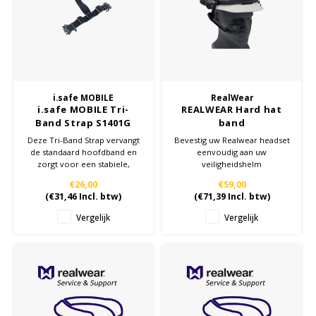
Cygnus
Accessoires & onderdelen
ATEX Werkverlichting
Dell
ATEX Fietsverlichting
ECOM Intruments
ATEX Waarschuwingslampen
i.safe MOBILE
RealWear
i.safe MOBILE Tri-
REALWEAR Hard hat
Fluke
Accessoires & onderdelen
Band Strap S1401G
band
voor HMT-1/HMT-1Z1
Deze Tri-Band Strap vervangt
Bevestig uw Realwear headset
Getac
Batterijen
de standaard hoofdband en
eenvoudig aan uw
zorgt voor een stabiele,
veiligheidshelm
comfortabele pasvorm van de
Honeywell
€26,00
€59,00
HMT-1 en HMT-1Z1 in Zone
(
€31,46
Incl. btw)
(
€71,39
Incl. btw)
1/21.
i.safe MOBILE
Vergelijk
Vergelijk
JCB
Jenson