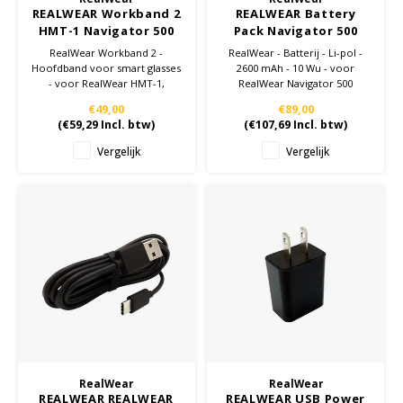
REALWEAR Workband 2
REALWEAR Battery
HMT-1 Navigator 500
Pack Navigator 500
Series
Series
RealWear Workband 2 -
RealWear - Batterij - Li-pol -
Hoofdband voor smart glasses
2600 mAh - 10 Wu - voor
- voor RealWear HMT-1,
RealWear Navigator 500
Navigator 500
€49,00
€89,00
(
€59,29
Incl. btw)
(
€107,69
Incl. btw)
Vergelijk
Vergelijk
RealWear
RealWear
REALWEAR REALWEAR
REALWEAR USB Power