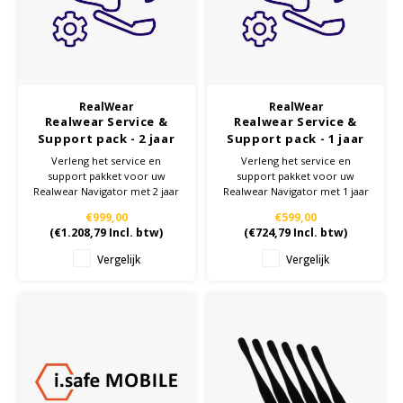
KSE-lights
Ledlenser
LIND
RealWear
RealWear
Realwear Service &
Realwear Service &
Nokia
Support pack - 2 jaar
Support pack - 1 jaar
verlenging
verlenging
Verleng het service en
Verleng het service en
support pakket voor uw
support pakket voor uw
Panasonic
Realwear Navigator met 2 jaar
Realwear Navigator met 1 jaar
€999,00
€599,00
Peli
(
€1.208,79
Incl. btw)
(
€724,79
Incl. btw)
Vergelijk
Vergelijk
Pelco
Pepperl + Fuchs
RealWear
Ruggear