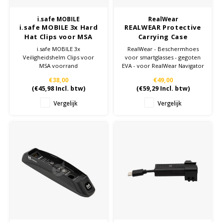
i.safe MOBILE
RealWear
i.safe MOBILE 3x Hard
REALWEAR Protective
Hat Clips voor MSA
Carrying Case
Front Brim
Navigator 500 Series
i.safe MOBILE 3x
RealWear - Beschermhoes
Veiligheidshelm Clips voor
voor smartglasses - gegoten
MSA voorrand
EVA - voor RealWear Navigator
500
€38,00
€49,00
(
€45,98
Incl. btw)
(
€59,29
Incl. btw)
Vergelijk
Vergelijk