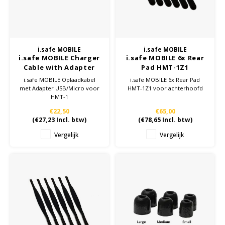
Samsung
Sonim
i.safe MOBILE
i.safe MOBILE
i.safe MOBILE Charger
i.safe MOBILE 6x Rear
Cable with Adapter
Pad HMT-1Z1
Sorama
USB/Micro HMT-1
i.safe MOBILE Oplaadkabel
i.safe MOBILE 6x Rear Pad
met Adapter USB/Micro voor
HMT-1Z1 voor achterhoofd
HMT-1
Streamlight
€22,50
€65,00
(
€27,23
Incl. btw)
(
€78,65
Incl. btw)
UK Underwater Kinetics
Vergelijk
Vergelijk
Wolf
Xshielder