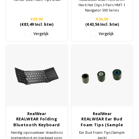
500 Series
Hard Hat Clips 3 Pairs HMT-1
Navigator 500 Series
€69,00
€36,00
(
€83,49
Incl. btw)
(
€43,56
Incl. btw)
Vergelijk
Vergelijk
RealWear
RealWear
REALWEAR Folding
REALWEAR Ear Bud
Bluetooth Keyboard
Foam Tips (Sample
and Touchpad
pack)
Handig opvouwbaar draadloos
Ear Bud Foam Tips (Sample
toetsenbord en trackpad voor
pack)