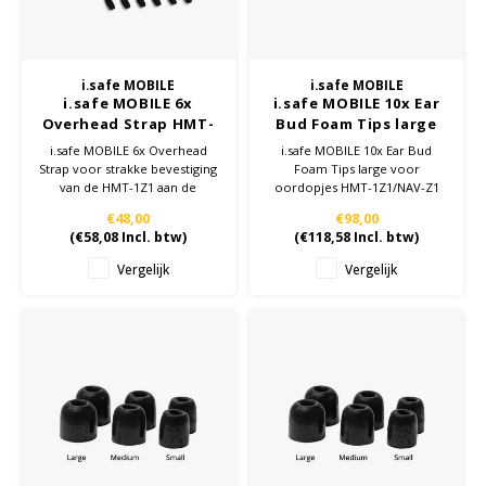
i.safe MOBILE
i.safe MOBILE
i.safe MOBILE 6x
i.safe MOBILE 10x Ear
Overhead Strap HMT-
Bud Foam Tips large
1Z1
voor earbuds HMT-
i.safe MOBILE 6x Overhead
i.safe MOBILE 10x Ear Bud
1Z1/NAV-Z1
Strap voor strakke bevestiging
Foam Tips large voor
van de HMT-1Z1 aan de
oordopjes HMT-1Z1/NAV-Z1
veiligheidshelm
€48,00
€98,00
(
€58,08
Incl. btw)
(
€118,58
Incl. btw)
Vergelijk
Vergelijk