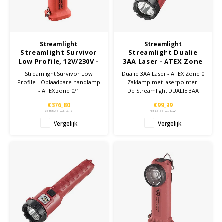
Cygnus
Accessoires & onderdelen
ATEX Werkverlichting
Streamlight
Streamlight
Dell
ATEX Fietsverlichting
Streamlight Survivor
Streamlight Dualie
Low Profile, 12V/230V -
3AA Laser - ATEX Zone
ATEX handlamp Zone
0 Zaklamp
ECOM Intruments
ATEX Waarschuwingslampen
Streamlight Survivor Low
Dualie 3AA Laser - ATEX Zone 0
0/1
Profile - Oplaadbare handlamp
Zaklamp met laserpointer.
- ATEX zone 0/1
De Streamlight DUALIE 3AA
Fluke
Accessoires & onderdelen
LED/Laser beschikt over een
€376,80
€99,99
combinatie van LED verlichting
(
€455,93
Incl. btw)
(
€120,99
Incl. btw)
en/of Laser, welke apart van
Getac
Batterijen
Vergelijk
Vergelijk
elkaar geschakelt kunnen
worden.
Honeywell
i.safe MOBILE
JCB
Jenson