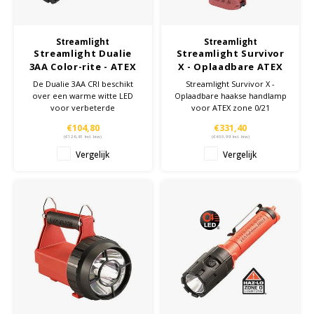
KSE-lights
Streamlight
Streamlight
Streamlight Dualie
Streamlight Survivor
Ledlenser
3AA Color-rite - ATEX
X - Oplaadbare ATEX
zone 0 zaklamp
zone 0/21 handlamp
De Dualie 3AA CRI beschikt
Streamlight Survivor X -
over een warme witte LED
Oplaadbare haakse handlamp
LIND
voor verbeterde
voor ATEX zone 0/21
kleurweergave. De lamp heeft
€104,80
€331,40
Nokia
een Zone 0 Ex ATEX keurmerk.
(
€126,81
Incl. btw)
(
€400,99
Incl. btw)
Deze multifunctionele
Vergelijk
Vergelijk
handlamp heeft twee
Panasonic
lichtbundels in twee keuren
die afzonderlijk of tegelijk aan
kunnen.
Peli
Pelco
Pepperl + Fuchs
RealWear