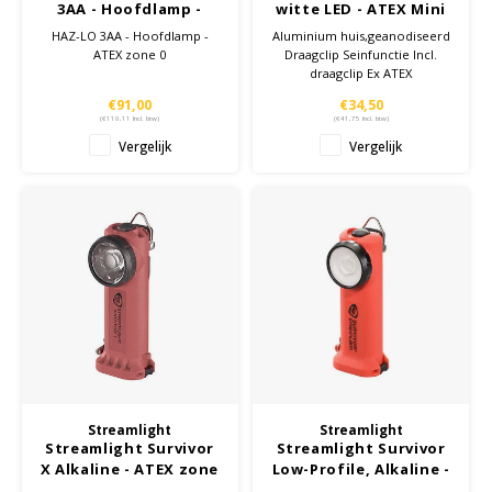
3AA - Hoofdlamp -
witte LED - ATEX Mini
ATEX zone 0
zaklamp - Zone 1
HAZ-LO 3AA - Hoofdlamp -
Aluminium huis,geanodiseerd
ATEX zone 0
Draagclip Seinfunctie Incl.
draagclip Ex ATEX
gecertificeerd
€91,00
€34,50
(
€110,11
Incl. btw)
(
€41,75
Incl. btw)
Vergelijk
Vergelijk
Streamlight
Streamlight
Streamlight Survivor
Streamlight Survivor
X Alkaline - ATEX zone
Low-Profile, Alkaline -
0/21 handlamp
ATEX zone 0/1