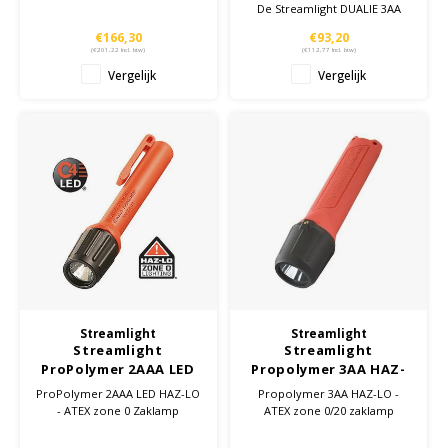
De Streamlight DUALIE 3AA
ATEX beschikt over een
€166,30
€93,20
combinatie van 2 C4-LEDs
(
€201,22
Incl. btw)
(
€112,77
Incl. btw)
beide met een lichtopbrengst
Vergelijk
Vergelijk
van 140 Lumen.
Streamlight
Streamlight
Streamlight
Streamlight
ProPolymer 2AAA LED
Propolymer 3AA HAZ-
HAZ-LO - ATEX zone 0
LO - ATEX zone 0/20
ProPolymer 2AAA LED HAZ-LO
Propolymer 3AA HAZ-LO -
Zaklamp
zaklamp
- ATEX zone 0 Zaklamp
ATEX zone 0/20 zaklamp