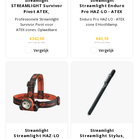
Streamlight
Streamlight
STREAMLIGHT Survivor
Streamlight Enduro
Pivot ATEX,
Pro HAZ-LO - ATEX
Oplaadbaar
zone 0 Hoofdlamp
Professionele Streamlight
Enduro Pro HAZ-LO - ATEX
Survivor Pivot voor
zone 0 Hoofdlamp.
ATEX‑zones. Oplaadbare
uitvoering, verstelbare kop,
€342,00
€65,70
duurzame constructie.
(
€413,82
Incl. btw)
(
€79,50
Incl. btw)
Vergelijk
Vergelijk
Streamlight
Streamlight
Streamlight HAZ-LO
Streamlight Stylus,