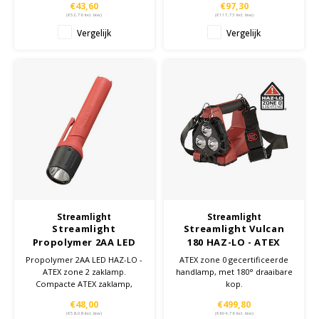
€43,60
€97,30
(
€52,76
Incl. btw)
(
€117,73
Incl. btw)
Vergelijk
Vergelijk
Streamlight
Streamlight
Streamlight
Streamlight Vulcan
Propolymer 2AA LED
180 HAZ-LO - ATEX
HAZ-LO - ATEX zone 2
zone 0 Handlamp
Propolymer 2AA LED HAZ-LO -
ATEX zone 0 gecertificeerde
zaklamp
ATEX zone 2 zaklamp.
handlamp, met 180° draaibare
Compacte ATEX zaklamp,
kop.
geschikt voor gebruik in ATEX
€48,00
€499,80
zone 2
(
€58,08
Incl. btw)
(
€604,76
Incl. btw)