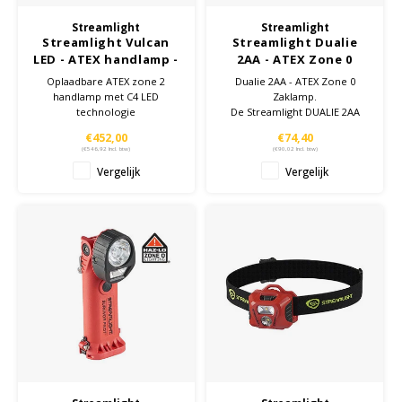
Streamlight
Streamlight
Ruggear
Streamlight Vulcan
Streamlight Dualie
LED - ATEX handlamp -
2AA - ATEX Zone 0
Samsung
Zone 2/22
Zaklamp
Oplaadbare ATEX zone 2
Dualie 2AA - ATEX Zone 0
handlamp met C4 LED
Zaklamp.
technologie
De Streamlight DUALIE 2AA
Sonim
ATEX beschikt over een
€452,00
€74,40
combinatie van 2 C4-LEDs
(
€546,92
Incl. btw)
(
€90,02
Incl. btw)
beide met een lichtopbrengst
Sorama
Vergelijk
Vergelijk
van 115 Lumen.
Streamlight
UK Underwater Kinetics
Wolf
Xshielder