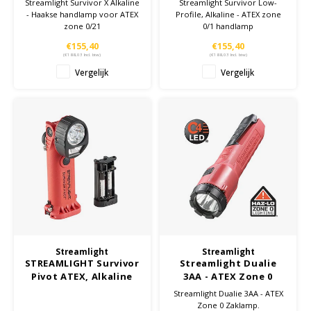
Streamlight Survivor X Alkaline
Streamlight Survivor Low-
handlamp
- Haakse handlamp voor ATEX
Profile, Alkaline - ATEX zone
zone 0/21
0/1 handlamp
€155,40
€155,40
(
€188,03
Incl. btw)
(
€188,03
Incl. btw)
Vergelijk
Vergelijk
Streamlight
Streamlight
STREAMLIGHT Survivor
Streamlight Dualie
Pivot ATEX, Alkaline
3AA - ATEX Zone 0
3xAA
Zaklamp
Streamlight Dualie 3AA - ATEX
Zone 0 Zaklamp.