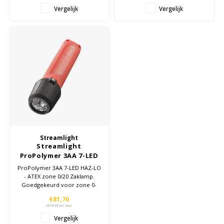
Vergelijk
Vergelijk
Streamlight
Streamlight
ProPolymer 3AA 7-LED
HAZ-LO - ATEX zone
ProPolymer 3AA 7-LED HAZ-LO
0/20 Zaklamp
- ATEX zone 0/20 Zaklamp.
Goedgekeurd voor zone 0-
locaties. Voor gebruik op
€81,70
plaatsen met een explosieve
(
€98,86
Incl. btw)
gasatmosfeer (andere dan
Vergelijk
mijnen die gevoelig zijn voor