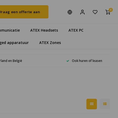
0
Vraag een offerte aan
municatie
ATEX Headsets
ATEX PC
ged apparatuur
ATEX Zones
rland en België
Ook huren of leasen