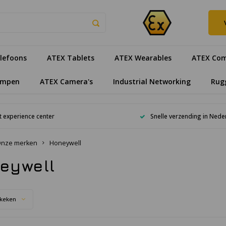
lefoons
ATEX Tablets
ATEX Wearables
ATEX Com
ampen
ATEX Camera's
Industrial Networking
Rug
 experience center
Snelle verzending in Nede
nze merken
Honeywell
eywell
keken