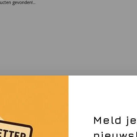
cten gevonden!...
Meld j
nieuws