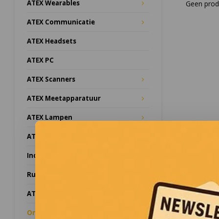
ATEX Wearables
Geen produ
ATEX Communicatie
ATEX Headsets
ATEX PC
ATEX Scanners
ATEX Meetapparatuur
ATEX Lampen
ATEX Camera's
Industrial Networking
Rugged apparatuur
ATEX Zones
Onze merken