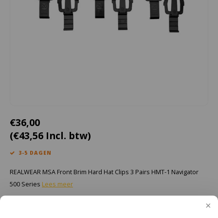
Cygnus
Accessoires & onderdelen
ATEX Werkverlichting
Dell
ATEX Fietsverlichting
ECOM Intruments
ATEX Waarschuwingslampen
Fluke
Accessoires & onderdelen
Getac
Batterijen
€36,00
Honeywell
(€43,56 Incl. btw)
i.safe MOBILE
3-5 DAGEN
REALWEAR MSA Front Brim Hard Hat Clips 3 Pairs HMT-1 Navigator
JCB
500 Series
Lees meer
Jenson
Toevoegen aan winkelwagen