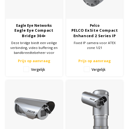
Cygnus
Accessoires & onderdelen
ATEX Werkverlichting
Dell
ATEX Fietsverlichting
Eagle Eye Networks
Pelco
Eagle Eye Compact
PELCO ExSite Compact
ECOM Intruments
ATEX Waarschuwingslampen
Bridge 304+
Enhanced 2 Series IP
Camera - ATEX Zone
Deze bridge biedt een veilige
Fixed IP camera voor ATEX
Fluke
Accessoires & onderdelen
1/21
verbinding, video buffering en
zone 1/21
bandbreedtebeheer voor
betrouwbare
Getac
Batterijen
Prijs op aanvraag
Prijs op aanvraag
camerabewaking. Ideaal voor
zowel kleine als grote
Vergelijk
Vergelijk
installaties. Klik hier voor
Honeywell
meer informatie en verbeter
uw beveiliging!
i.safe MOBILE
JCB
Jenson