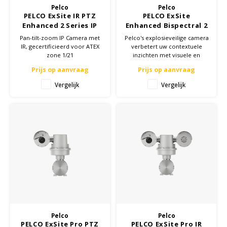
Pelco
Pelco
PELCO ExSite IR PTZ
PELCO ExSite
Samsung
Enhanced 2 Series IP
Enhanced Bispectral 2
Camera - ATEX Zone
Series PTZ IP Camera
Pan-tilt-zoom IP Camera met
Pelco's explosieveilige camera
1/21
IR, gecertificieerd voor ATEX
verbetert uw contextuele
Sonim
zone 1/21
inzichten met visuele en
thermische sensoren in één
Prijs op aanvraag
Prijs op aanvraag
apparaat. Met twee camera's
Sorama
in één bespaart u tijd en geld
Vergelijk
Vergelijk
op installatie en onderhoud.
Streamlight
UK Underwater Kinetics
Wolf
Xshielder
Pelco
Pelco
PELCO ExSite Pro PTZ
PELCO ExSite Pro IR