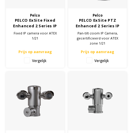
KSE-lights
Pelco
Pelco
Ledlenser
PELCO ExSite Fixed
PELCO ExSite PTZ
Enhanced 2 Series IP
Enhanced 2 Series IP
LIND
camera - ATEX Zone
camera - ATEX Zone
Fixed IP camera voor ATEX
Pan-tilt-zoom IP Camera,
1/21
1/21
1/21
gecertificieerd voor ATEX
zone 1/21
Nokia
Prijs op aanvraag
Prijs op aanvraag
Panasonic
Vergelijk
Vergelijk
Peli
Pelco
Pepperl + Fuchs
RealWear
Ruggear