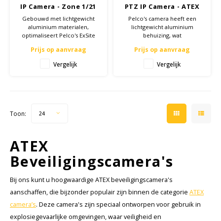
IP Camera - Zone 1/21
PTZ IP Camera - ATEX
Zone 1/21
Gebouwd met lichtgewicht
Pelco's camera heeft een
aluminium materialen,
lichtgewicht aluminium
optimaliseert Pelco's ExSite
behuizing, wat
Pro PTZ uw
kostenbesparingen oplevert
Prijs op aanvraag
Prijs op aanvraag
beveiligingsinvestering met
zonder afbreuk te doen aan
behoud van hoge
de betrouwbaarheid en
Vergelijk
Vergelijk
beeldkwaliteit en het
veiligheid op gevaarlijke
verbeteren van situational
locaties met zware
awareness voor uw gevaarlijke
omgevingsomstandigheden.
locaties.
Toon:
24
ATEX
Beveiligingscamera's
Bij ons kunt u hoogwaardige ATEX beveiligingscamera's
aanschaffen, die bijzonder populair zijn binnen de categorie
ATEX
camera’s
. Deze camera's zijn speciaal ontworpen voor gebruik in
explosiegevaarlijke omgevingen, waar veiligheid en