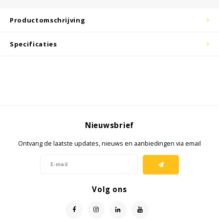
KSE-lights
Productomschrijving
Ledlenser
Specificaties
LIND
Nokia
Panasonic
Nieuwsbrief
Peli
Ontvang de laatste updates, nieuws en aanbiedingen via email
Pelco
Pepperl + Fuchs
Volg ons
RealWear