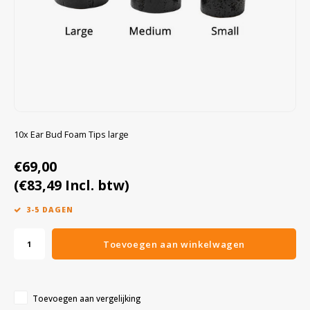
Cygnus
Accessoires & onderdelen
ATEX Werkverlichting
Dell
ATEX Fietsverlichting
ECOM Intruments
ATEX Waarschuwingslampen
Fluke
Accessoires & onderdelen
10x Ear Bud Foam Tips large
€69,00
Getac
Batterijen
(€83,49 Incl. btw)
Honeywell
3-5 DAGEN
i.safe MOBILE
Toevoegen aan winkelwagen
JCB
Toevoegen aan vergelijking
Jenson