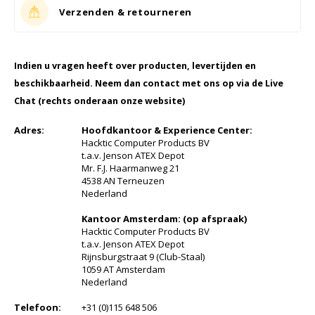
Cygnus
Accessoires & onderdelen
ATEX Werkverlichting
Verzenden & retourneren
Dell
ATEX Fietsverlichting
Indien u vragen heeft over producten, levertijden en
ECOM Intruments
ATEX Waarschuwingslampen
beschikbaarheid. Neem dan contact met ons op via de Live
Chat (rechts onderaan onze website)
Fluke
Accessoires & onderdelen
Adres:
Hoofdkantoor & Experience Center:
Hacktic Computer Products BV
Getac
Batterijen
t.a.v. Jenson ATEX Depot
Mr. F.J. Haarmanweg 21
4538 AN Terneuzen
Honeywell
Nederland
i.safe MOBILE
Kantoor Amsterdam: (op afspraak)
Hacktic Computer Products BV
t.a.v. Jenson ATEX Depot
JCB
Rijnsburgstraat 9 (Club-Staal)
1059 AT Amsterdam
Nederland
Jenson
Telefoon:
+31 (0)115 648 506