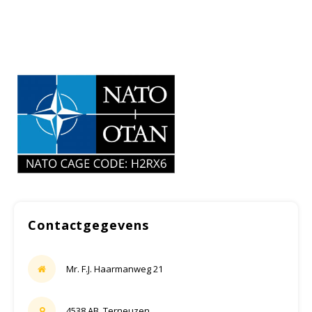
Samsung
Sonim
Sorama
Streamlight
UK Underwater Kinetics
Wolf
Contactgegevens
Xshielder
Mr. F.J. Haarmanweg 21
4538 AB, Terneuzen