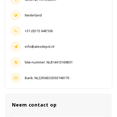
Nederland
+31 (0)115 648 506
info@atexdepot.nl
btw-nummer: NL814410169B01
Bank: NL22RABO0393748170
Neem contact op