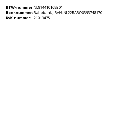
KSE-lights
BTW-nummer:
NL814410169B01
Banknummer:
Rabobank, IBAN: NL22RABO0393748170
Ledlenser
KvK-nummer:
21019475
LIND
Nokia
Panasonic
Peli
Pelco
Pepperl + Fuchs
RealWear
Ruggear