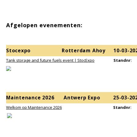
Samsung
Afgelopen evenementen:
Sonim
Sorama
Stocexpo
Rotterdam Ahoy
10-03-20
Streamlight
Tank storage and
f
uture
fuels event | StocExpo
Standnr:
UK Underwater Kinetics
Wolf
Maintenance 2026
Antwerp Expo
25-03-20
Xshielder
Welkom op Maintenance 2026
Standnr: