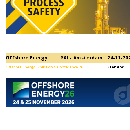
KSE-lights
Ledlenser
LIND
Nokia
Offshore Energy
RAI - Amsterdam
24-11-20
Panasonic
Offshore Energy Exhibition & Conference 26
Standnr:
Peli
Pelco
Pepperl + Fuchs
RealWear
Ruggear