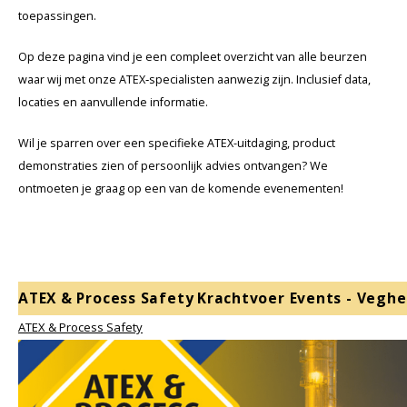
Cygnus
Accessoires & onderdelen
ATEX Werkverlichting
toepassingen.
Dell
ATEX Fietsverlichting
Op deze pagina vind je een compleet overzicht van alle beurzen
waar wij met onze ATEX‑specialisten aanwezig zijn. Inclusief data,
ECOM Intruments
ATEX Waarschuwingslampen
locaties en aanvullende informatie.
Wil je sparren over een specifieke ATEX-uitdaging, product
Fluke
Accessoires & onderdelen
demonstraties zien of persoonlijk advies ontvangen? We
ontmoeten je graag op een van de komende evenementen!
Getac
Batterijen
Honeywell
i.safe MOBILE
ATEX & Process Safety
Krachtvoer Events - Veghe
JCB
ATEX & Process Safety
Jenson