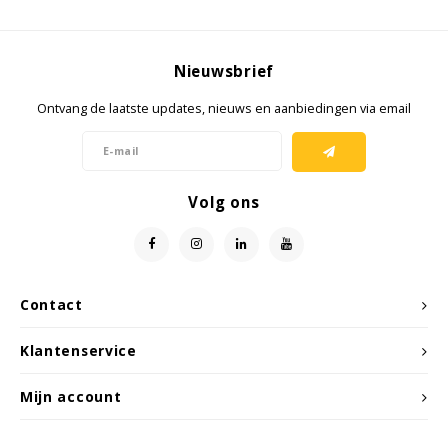
KSE-lights
Ledlenser
Nieuwsbrief
LIND
Ontvang de laatste updates, nieuws en aanbiedingen via email
Nokia
Volg ons
Panasonic
Peli
Pelco
Contact
Pepperl + Fuchs
Klantenservice
Mijn account
RealWear
Ruggear