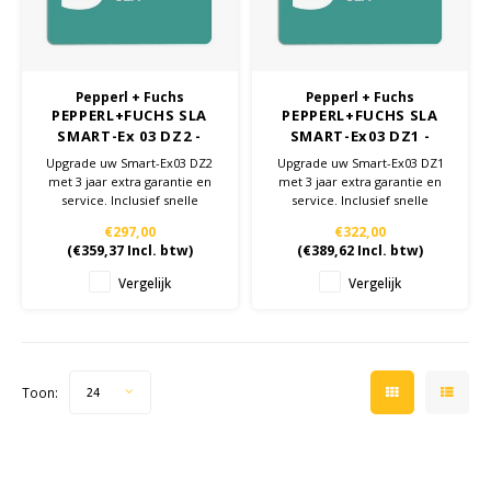
Cygnus
Accessoires & onderdelen
ATEX Werkverlichting
Dell
ATEX Fietsverlichting
Pepperl + Fuchs
Pepperl + Fuchs
PEPPERL+FUCHS SLA
PEPPERL+FUCHS SLA
ECOM Intruments
ATEX Waarschuwingslampen
SMART-Ex 03 DZ2 -
SMART-Ex03 DZ1 -
Upgrade 3jaar
Upgrade 3jaar
Upgrade uw Smart-Ex03 DZ2
Upgrade uw Smart-Ex03 DZ1
Fluke
Accessoires & onderdelen
garantie
garantie
met 3 jaar extra garantie en
met 3 jaar extra garantie en
service. Inclusief snelle
service. Inclusief snelle
reparaties, inspecties,
reparaties, inspecties,
Getac
Batterijen
€297,00
€322,00
firmware-updates en
firmware-updates en
(
€359,37
Incl. btw)
(
€389,62
Incl. btw)
retourtransport.
retourtransport.
Honeywell
Vergelijk
Vergelijk
i.safe MOBILE
JCB
Toon:
24
Jenson