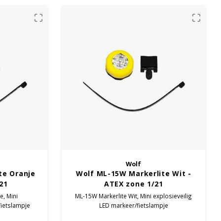
Wolf
te Oranje
Wolf ML-15W Markerlite Wit -
21
ATEX zone 1/21
e, Mini
ML-15W Markerlite Wit, Mini explosieveilig
fietslampje
LED markeer/fietslampje