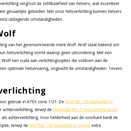
erlichting vergroot de zichtbaarheid van fietsers, wat essentieel
eel gevaarlijke gebieden. Met onze fietsverlichting kunnen fietsers
eest uitdagende omstandigheden.
Wolf
lichting van het gerenommeerde merk Wolf. Wolf staat bekend om
n fietsverlichting vormt daarop geen uitzondering. Met een
t Wolf een scala aan verlichtingsopties die voldoen aan de
een optimale fietservaring, ongeacht de omstandigheden. Tevens
verlichting
voor gebruik in ATEX zone 1/21. De
Wolf ML-15R Markerlite in
achterverlichting, terwijl de
Markerlite ML15 fietsverlichtingsset
als achterverlichting. Voor helderheid aan de voorkant biedt de
ptie, terwijl de
Wolf ML-15A Markerlite in oranje
extra