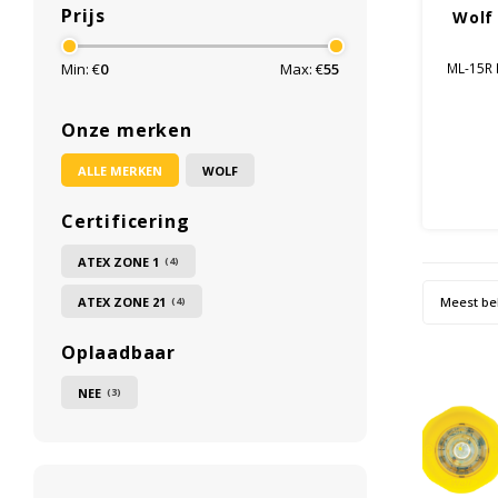
Prijs
Wolf
ML-15R M
Min: €
0
Max: €
55
Onze merken
ALLE MERKEN
WOLF
Certificering
ATEX ZONE 1
(4)
ATEX ZONE 21
Meest be
(4)
Oplaadbaar
NEE
(3)