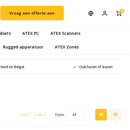
0
Vraag een offerte aan
dsets
ATEX PC
ATEX Scanners
Rugged apparatuur
ATEX Zones
rland en België
Ook huren of leasen
Toon 1 - 4 van 4
Toon:
24