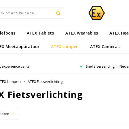
lefoons
ATEX Tablets
ATEX Wearables
ATEX Hea
EX Meetapparatuur
ATEX Lampen
ATEX Camera's
 experience center
Snelle verzending in Nede
TEX Lampen
ATEX Fietsverlichting
 Fietsverlichting
keken