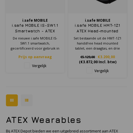
KSE-lights
Ledlenser
i.safe MOBILE
i.safe MOBILE
i.safe MOBILE IS-SW1.1
i.safe MOBILE HMT-1Z1
LIND
Smartwatch - ATEX
ATEX Head-mounted
Zone 1/21
tablet inclusief
De nieuwe i.safe MOBILE IS-
Set bestaande uit de HMT-1Z1
accessoires
SW1.1 smartwatch,
handsfree head mounted
Nokia
gecertificeerd voor gebruik in
tablet, een draagtas, en drie
ATEX zone 1/21
paar hardhat clips specifiek
Prijs op aanvraag
€3.200,00
€5.129,00
ontworpen voor MSA helmen
Panasonic
(
€3.872,00
Incl. btw)
met voorrand. Te gebruiken
Vergelijk
bij werkzaamheden in het
Vergelijk
gevaarlijke gebied 1/21 of CSA
Peli
klasse I, II, III Divisie 1.
Pelco
Pepperl + Fuchs
ATEX Wearables
RealWear
Bij ATEX Depot bieden we een uitgebreid assortiment aan ATEX
Ruggear