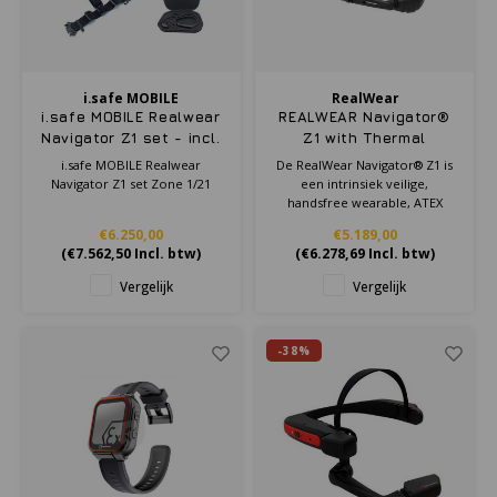
Cygnus
Accessoires & onderdelen
ATEX Werkverlichting
Dell
ATEX Fietsverlichting
i.safe MOBILE
RealWear
i.safe MOBILE Realwear
REALWEAR Navigator®
ECOM Intruments
ATEX Waarschuwingslampen
Navigator Z1 set - incl.
Z1 with Thermal
accessoires
Camera
i.safe MOBILE Realwear
De RealWear Navigator® Z1 is
Fluke
Accessoires & onderdelen
Navigator Z1 set Zone 1/21
een intrinsiek veilige,
handsfree wearable, ATEX
Zone 1 gecertificeerd,
Getac
Batterijen
€6.250,00
€5.189,00
ontworpen voor gevaarlijke
(
€7.562,50
Incl. btw)
(
€6.278,69
Incl. btw)
omgevingen. Ideaal voor olie
& gas, mijnbouw en
Honeywell
Vergelijk
Vergelijk
farmaceutische industrieën
i.safe MOBILE
-38%
JCB
Jenson