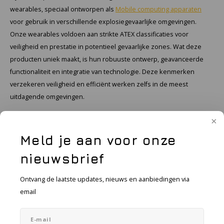
wearables, speciaal ontworpen als
Mobile computing apparaten
voor gebruik in verschillende explosiegevaarlijke omgevingen.
Samsung
Onze wearables voldoen aan strikte ATEX classificaties voor
veiligheid en prestatie in potentieel gevaarlijke zones. Wat deze
Sonim
producten uniek maakt, is hun robuuste ontwerp, geavanceerde
functionaliteit en integratie van technologie. Deze kenmerken
Sorama
verzekeren veiligheid en efficiënt werken zelfs in de meest
uitdagende omgevingen.
Streamlight
Toepassingen van ATEX wearables
UK Underwater Kinetics
ATEX-wearables vinden hun toepassing in diverse industrieën waar
Meld je aan voor onze
Wolf
potentieel explosiegevaar een zorg kan zijn. Denk hierbij
nieuwsbrief
bijvoorbeeld aan de olie- en gassector, chemische fabrieken, de
Xshielder
bouw en in de productie. Deze draagbare apparaten bieden
Ontvang de laatste updates, nieuws en aanbiedingen via
werknemers niet alleen de mogelijkheid om belangrijke informatie
email
in real-time te ontvangen, maar ook om veilig met elkaar te
communiceren. Werknemers kunnen bijvoorbeeld doorgeven op
welke locaties zij zich bevinden of wat er in hun omgeving gebeurt