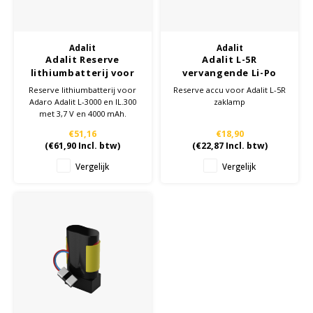
KSE-lights
Adalit
Adalit
Adalit Reserve
Adalit L-5R
Ledlenser
lithiumbatterij voor
vervangende Li-Po
Adaro Adalit L-3000 en
3,7V batterij
Reserve lithiumbatterij voor
Reserve accu voor Adalit L-5R
LIND
IL.300 met 3,7 V en 4000
Adaro Adalit L-3000 en IL.300
zaklamp
mAh.
met 3,7 V en 4000 mAh.
Nokia
€51,16
€18,90
(
€61,90
Incl. btw)
(
€22,87
Incl. btw)
Panasonic
Vergelijk
Vergelijk
Peli
Pelco
Pepperl + Fuchs
RealWear