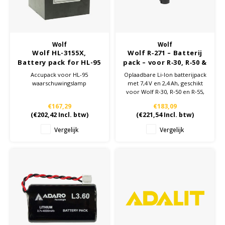
Cygnus
Accessoires & onderdelen
ATEX Werkverlichting
Wolf
Wolf
Dell
ATEX Fietsverlichting
Wolf HL-3155X,
Wolf R‑271 – Batterij
Battery pack for HL-95
pack – voor R‑30, R‑50 &
R‑55
ECOM Intruments
ATEX Waarschuwingslampen
Accupack voor HL-95
Oplaadbare Li‑Ion batterijpack
waarschuwingslamp
met 7,4 V en 2,4 Ah, geschikt
voor Wolf R‑30, R‑50 en R‑55,
Fluke
Accessoires & onderdelen
met IP67‑bescherming voor
€167,29
€183,09
intensief gebruik.
(
€202,42
Incl. btw)
(
€221,54
Incl. btw)
Getac
Batterijen
Vergelijk
Vergelijk
Honeywell
i.safe MOBILE
JCB
Jenson