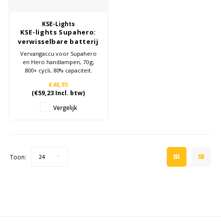
Ruggear
KSE-Lights
KSE-lights Supahero:
Samsung
verwisselbare batterij
Vervangaccu voor Supahero
en Hero handlampen, 70 g,
Sonim
800+ cycli, 80% capaciteit.
Eenvoudige installatie met
€48,95
klemconnectoren
Sorama
(
€59,23
Incl. btw)
Vergelijk
Streamlight
UK Underwater Kinetics
Toon:
24
Wolf
Xshielder