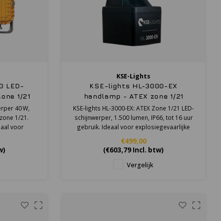
KSE-Lights
0 LED-
KSE-lights HL-3000-EX
Zone 1/21
handlamp - ATEX zone 1/21
erper 40 W,
KSE-lights HL-3000-EX: ATEX Zone 1/21 LED-
 zone 1/21.
schijnwerper, 1.500 lumen, IP66, tot 16 uur
aal voor
gebruik. Ideaal voor explosiegevaarlijke
gen.
omgevingen.
€499,00
w)
(
€603,79
Incl. btw)
Vergelijk