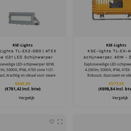
KSE-Lights
KSE-Lights
Lights TL-EX2-060 | ATEX
KSE-lights TL-EX-4
e 1/21 LED Schijnwerper
schijnwerper, 40W - 
6.600 lm
sieveilige LED-schijnwerper 60 W,
Explosieveilige LED-schijnw
 lm, 5000 K, IP66, ATEX zone 1/21.
4.200 lm, 5000 K, IP66, ATEX
t, krachtig en ideaal voor zware
Robuust, duurzaam en ide
industriële toepassingen.
industriële toepassin
€645,80
€577,55
(
€781,42
Incl. btw)
(
€698,84
Incl. bt
Vergelijk
Vergelijk