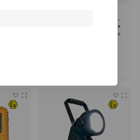
Wolf
 ATEX
Wolf WL-80, oplaadbare ATEX-
werklamp met 18 LED's - Zone
1/21
Z0 RALS, 's
Wolf WL-80, oplaadbare ATEX-werklamp
sion 1, ATEX
met 18 LED's - Zone 1/21
tified Remote
area lighting
€3.999,00
ebieden over
tw)
(
€4.838,79
Incl. btw)
Vergelijk