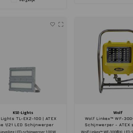
KSE-Lights
Wolf
Lights TL-EX2-100 | ATEX
Wolf Linkex™ WF-30
e 1/21 LED Schijnwerper
Schijnwerper - ATEX 
11.000 lm
ieveilige LED-schijnwerper 100 W,
Wolf Linkex™ WF-300®XL LED S