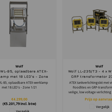
Wolf
Wolf
 WL-85, oplaadbare ATEX-
Wolf LL‑235/T3 - 4 x 
lamp met 18 LED's - Zone
GRP transformator 23
1/21
ATEX - Tank lighting k
WL-85, oplaadbare ATEX-werklamp
ATEX tankverlichtingskit met 
1/21
met 18 LED's - Zone 1/21
floodlites en GRP‑transfor
veilige, low voltage verlichting
€4.299,00
Prijs op aanvra
(
€5.201,79
Incl. btw)
Vergelijk
Vergelijk