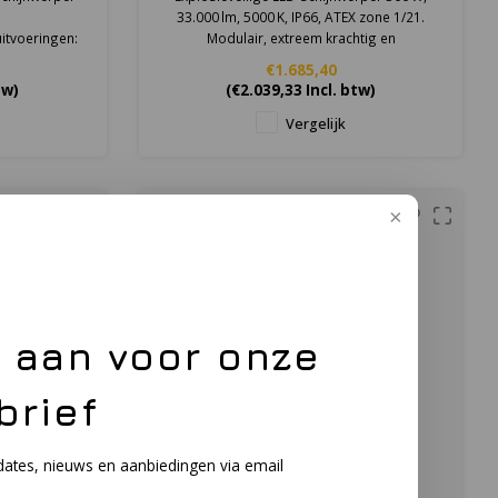
33.000 lm, 5000 K, IP66, ATEX zone 1/21.
uitvoeringen:
Modulair, extreem krachtig en
onderhoudsvriendelijk.
€1.685,40
tw)
(
€2.039,33
Incl. btw)
Vergelijk
e aan voor onze
brief
dates, nieuws en aanbiedingen via email