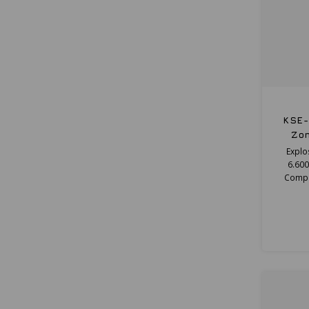
KSE-
Zon
Explo
6.600
Compac