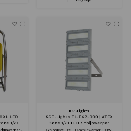
KSE-Lights
0®XL LED
KSE-Lights TL-EX2-300 | ATEX
zone 1/21
Zone 1/21 LED Schijnwerper
33.000 lm
chijnwerper -
Explosieveilige LED-schijnwerper 300 W,