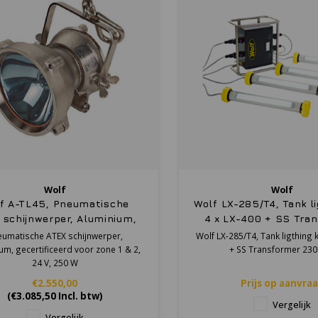
Wolf
Wolf
f A-TL45, Pneumatische
Wolf LX-285/T4, Tank li
 schijnwerper, Aluminium,
4 x LX-400 + SS Tra
ificeerd voor zone 1 & 2, 24
230 Volt
eumatische ATEX schijnwerper,
Wolf LX-285/T4, Tank ligthing k
V, 250 W
um, gecertificeerd voor zone 1 & 2,
+ SS Transformer 230
24 V, 250 W
€2.550,00
Prijs op aanvra
(
€3.085,50
Incl. btw)
Vergelijk
Vergelijk