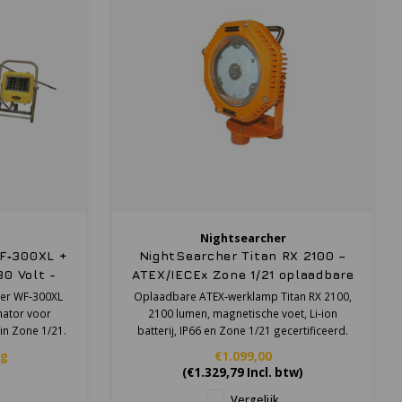
Nightsearcher
WF‑300XL +
NightSearcher Titan RX 2100 –
0 Volt -
ATEX/IECEx Zone 1/21 oplaadbare
it - Zone
werklamp met magnetische voet
vier WF‑300XL
Oplaadbare ATEX‑werklamp Titan RX 2100,
mator voor
2100 lumen, magnetische voet, Li‑ion
 in Zone 1/21.
batterij, IP66 en Zone 1/21 gecertificeerd.
ag
€1.099,00
(
€1.329,79
Incl. btw)
Vergelijk