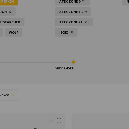
 MERKEN
ATEX ZONE 0
N
(1)
LIGHTS
ATEX ZONE 1
(23)
HTSEARCHER
ATEX ZONE 21
(21)
WOLF
IECEX
(1)
Max: €
4500
keken