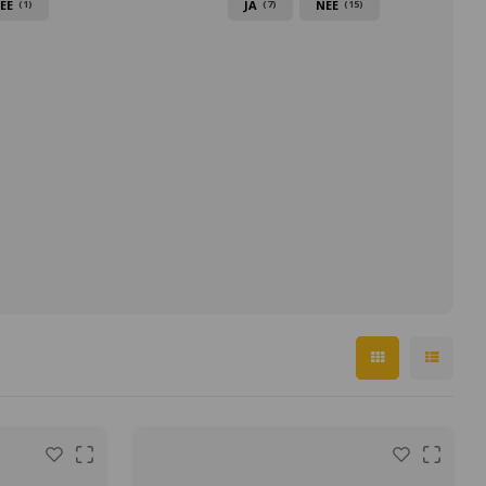
EE
JA
NEE
(1)
(7)
(15)