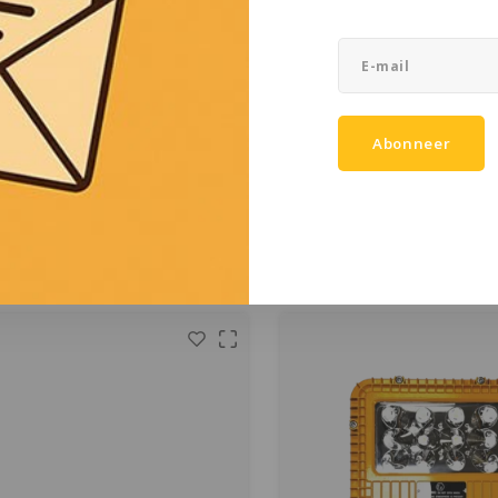
KSE-Lights
Peli
Lights TL‑EX2‑120 | ATEX
Peli 9455Z0 RALS
e 1/21 LED Schijnwerper
13.200 lm
ieveilige LED-schijnwerper 120 W,
Introductie van de Peli 9455
 lm, 5000 K, IP66, ATEX zone 1/21.
werelds eerste klasse I Divi
Abonneer
ir, robuust en zeer geschikt voor
Zone 0 en IECEx ia Safety Cer
industriële omgevingen.
Area Light. Nu kunt u remote 
€905,85
€2.433,57
meenemen naar gevaarlijke g
(
€1.096,08
Incl. btw)
(
€2.944,62
Incl. b
de hele wereld.
Vergelijk
Vergelijk