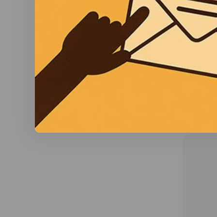
KSE‑
Zon
Explos
13.200
Modula