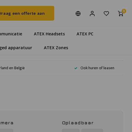
0
Vraag een offerte aan
municatie
ATEX Headsets
ATEX PC
ged apparatuur
ATEX Zones
rland en België
Ook huren of leasen
mera
Oplaadbaar