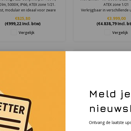
 lm, 5000 K, IP66, ATEX zone 1/21.
ATEX zone 1/21
t, modulair en ideaal voor zware
Verkrijgbaar in verschillende 
industriële toepassingen.
€825,80
€3.999,00
(
€999,22
Incl. btw)
(
€4.838,79
Incl. b
Vergelijk
Vergelijk
Meld j
nieuws
Ontvang de laatste up