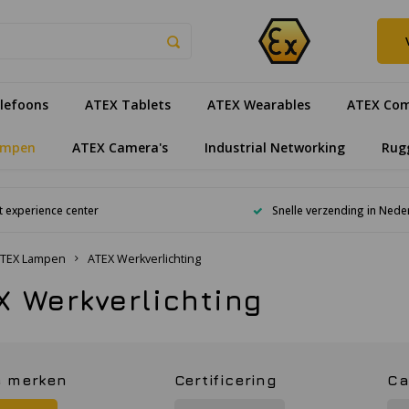
lefoons
ATEX Tablets
ATEX Wearables
ATEX Com
ampen
ATEX Camera's
Industrial Networking
Rug
 experience center
Snelle verzending in Nede
TEX Lampen
ATEX Werkverlichting
X Werkverlichting
 merken
Certificering
Ca