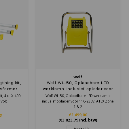
Wolf
gthing kit,
Wolf WL-50, Oplaadbare LED
nsformer
werklamp, inclusief oplader voor
110-230V, ATEX Zone 1 & 2
it, 4 x LX-400
Wolf WL-50, Oplaadbare LED werklamp,
 Volt
inclusief oplader voor 110-230V, ATEX Zone
1 & 2
ag
€2.499,00
(
€3.023,79
Incl. btw)
Vergelijk