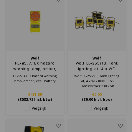
Wolf
Wolf
HL-95, ATEX hazard
Wolf LL-255/T3, Tank
warning lamp, amber,
lighting kit, 4 x WF-
excl. battery
300XL + SS
HL-95, ATEX hazard warning
Wolf LL-255/T3, Tank lighting
Transformer 230 Volt
lamp, amber, excl. battery
kit, 4 x WF-300XL + SS
Transformer 230 Volt
€481,59
€0,00
(
€582,72
Incl. btw)
(
€0,00
Incl. btw)
Vergelijk
Vergelijk