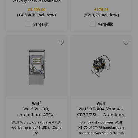
Verkrijgbaar in verschillende
uitvoeringen:
€3.999,00
€176,25
(
€4.838,79
Incl. btw)
(
€213,26
Incl. btw)
Vergelijk
Vergelijk
Wolf
Wolf
Wolf WL-80,
Wolf XT‑404 Voor 4 x
oplaadbare ATEX-
XT‑70/75H - Standaard
werklamp met 18 LED's
Wolf WL-80, oplaadbare ATEX-
Standaard voor vier Wolf
- Zone 1/21
werklamp met 18 LED's - Zone
XT‑70 of XT‑75 handlampen
1/21
met roestvaststalen frame,
verstelbare houder en