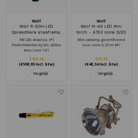
KSE-lights
Ledlenser
Wolf
Wolf
Wolf R-50H LED
Wolf M-40 LED Mini
LIND
Oplaadbare staaflamp,
torch - ATEX zone 0/20
incl. laadstation - ATEX
3W LED-straal (ca. 6°)
Mini zaklamp, gecertificeerd
Zone 1/21
Pieklichtsterkte bij 5m, 630lux
voor zone 0, 20 en M1
Nokia
Atex-zone 1/21
€495,00
€39,95
Panasonic
(
€598,95
Incl. btw)
(
€48,34
Incl. btw)
Vergelijk
Vergelijk
Peli
Pelco
Pepperl + Fuchs
RealWear
Ruggear