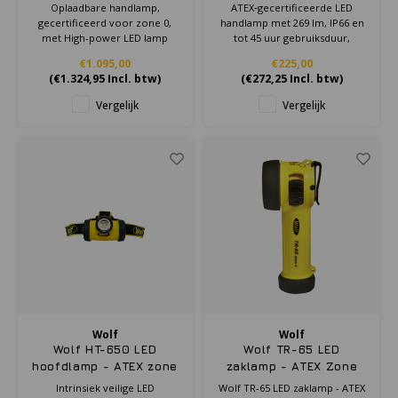
0/20
Oplaadbare handlamp,
ATEX‑gecertificeerde LED
gecertificeerd voor zone 0,
handlamp met 269 lm, IP66 en
met High-power LED lamp
tot 45 uur gebruiksduur,
geschikt voor veilig gebruik in
€1.095,00
€225,00
Zone 1/21.
(
€1.324,95
Incl. btw)
(
€272,25
Incl. btw)
Vergelijk
Vergelijk
Wolf
Wolf
Wolf HT-650 LED
Wolf TR-65 LED
hoofdlamp - ATEX zone
zaklamp - ATEX Zone
0
0/21 , haaks model
Intrinsiek veilige LED
Wolf TR-65 LED zaklamp - ATEX