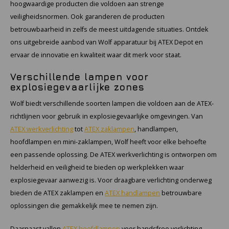
hoogwaardige producten die voldoen aan strenge
veiligheidsnormen. Ook garanderen de producten
betrouwbaarheid in zelfs de meest uitdagende situaties. Ontdek
ons uitgebreide aanbod van Wolf apparatuur bij ATEX Depot en
ervaar de innovatie en kwaliteit waar dit merk voor staat.
Verschillende lampen voor
explosiegevaarlijke zones
Wolf biedt verschillende soorten lampen die voldoen aan de ATEX-
richtlijnen voor gebruik in explosiegevaarlijke omgevingen. Van
ATEX werkverlichting
tot
ATEX zaklampen
, handlampen,
hoofdlampen en mini-zaklampen, Wolf heeft voor elke behoefte
een passende oplossing. De ATEX werkverlichting is ontworpen om
helderheid en veiligheid te bieden op werkplekken waar
explosiegevaar aanwezig is. Voor draagbare verlichting onderweg
bieden de ATEX zaklampen en
ATEX handlampen
betrouwbare
oplossingen die gemakkelijk mee te nemen zijn.
Daarnaast vallen
ATEX hoofdlampen
voor handsfree verlichting,