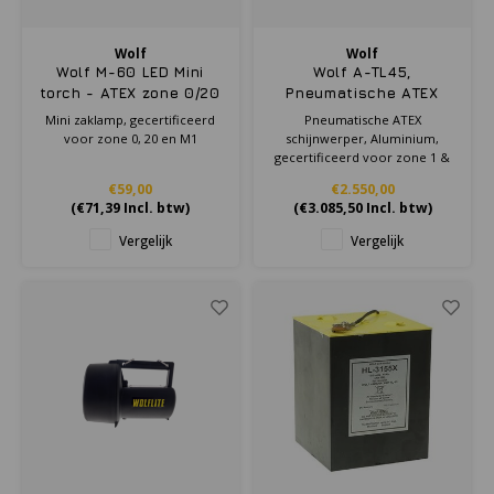
Samsung
Wolf
Wolf
Wolf M-60 LED Mini
Wolf A-TL45,
torch - ATEX zone 0/20
Pneumatische ATEX
Sonim
schijnwerper,
Mini zaklamp, gecertificeerd
Pneumatische ATEX
Aluminium,
voor zone 0, 20 en M1
schijnwerper, Aluminium,
gecertificeerd voor
gecertificeerd voor zone 1 &
Sorama
zone 1 & 2, 24 V, 250 W
2, 24 V, 250 W
€59,00
€2.550,00
(
€71,39
Incl. btw)
(
€3.085,50
Incl. btw)
Streamlight
Vergelijk
Vergelijk
UK Underwater Kinetics
Wolf
Xshielder