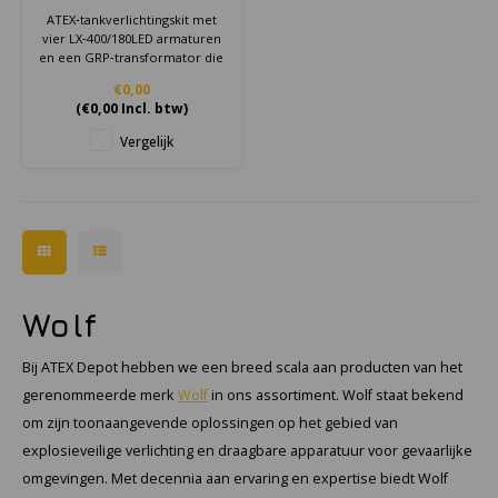
Transformator - ATEX -
ATEX‑tankverlichtingskit met
Tank lighting kit - Zone
vier LX‑400/180LED armaturen
1/21
en een GRP‑transformator die
230 V omzet naar veilige 24 V
€0,00
laagspanning voor Zone 1/21.
(
€0,00
Incl. btw)
Vergelijk
Wolf
Bij ATEX Depot hebben we een breed scala aan producten van het
gerenommeerde merk
Wolf
in ons assortiment. Wolf staat bekend
om zijn toonaangevende oplossingen op het gebied van
explosieveilige verlichting en draagbare apparatuur voor gevaarlijke
omgevingen. Met decennia aan ervaring en expertise biedt Wolf