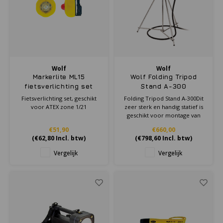
Wolf
Wolf
Markerlite ML15
Wolf Folding Tripod
fietsverlichting set
Stand A-300
Fietsverlichting set, geschikt
Folding Tripod Stand A-300Dit
voor ATEX zone 1/21
zeer sterk en handig statief is
geschikt voor montage van
airlamps zodanig dat de
€51,90
€660,00
belichting kan worden
(
€62,80
Incl. btw)
(
€798,60
Incl. btw)
gedraaid in de meeste
richtingen. De lamp kan
Vergelijk
Vergelijk
worden geklemd aan de
statiefkop zonder de
noodzaak van gereedschap.
Wanne