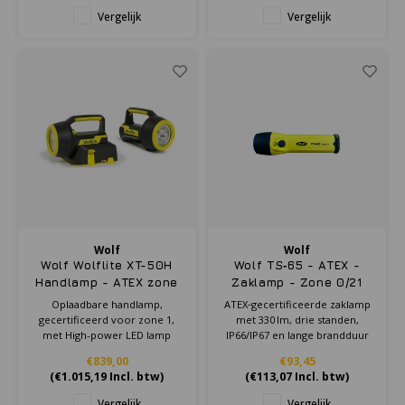
Vergelijk
Vergelijk
Wolf
Wolf
Wolf Wolflite XT-50H
Wolf TS‑65 - ATEX -
Handlamp - ATEX zone
Zaklamp - Zone 0/21
1/21
Oplaadbare handlamp,
ATEX‑gecertificeerde zaklamp
gecertificeerd voor zone 1,
met 330 lm, drie standen,
met High-power LED lamp
IP66/IP67 en lange brandduur
voor veilige inzet in Zone 0/21.
€839,00
€93,45
(
€1.015,19
Incl. btw)
(
€113,07
Incl. btw)
Vergelijk
Vergelijk