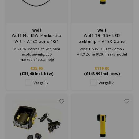
Wolf
Wolf
Wolf ML-15W Markerlite
Wolf TR-35+ LED
Wit - ATEX zone 1/21
zaklamp - ATEX Zone
0/20 , haaks model
ML-15W Markerlite Wit, Mini
Wolf TR-35+ LED zaklamp -
explosieveilig LED
ATEX Zone 0/20 , haaks model
markeer/fietslampje
€25,95
€119,00
(
€31,40
Incl. btw)
(
€143,99
Incl. btw)
Vergelijk
Vergelijk