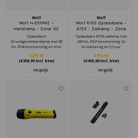
Wolf
Wolf
Wolf H‑251MK2 -
Wolf R‑50 Oplaadbare -
Handlamp - Zone 1/2
ATEX - Zaklamp - Zone
1/21
Oplaadbare
Oplaadbare ATEX‑zaklamp met
EX‑veiligheidshandlamp met 80
300 lm, IP67‑bescherming, Ex
lm, IP54‑bescherming en 4 tot
ib‑markering en 3,5 uur
5 uur brandduur, geschikt
brandduur op hoge stand
€295,00
€360,00
voor gebruik in Zone 1 en 2.
voor gebruik in Zone 1/21.
(
€356,95
Incl. btw)
(
€435,60
Incl. btw)
Vergelijk
Vergelijk