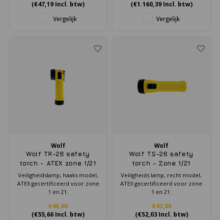
(
€47,19
Incl. btw)
(
€1.160,39
Incl. btw)
voor handsfree inzet.
Vergelijk
Vergelijk
Wolf
Wolf
Wolf TR-26 safety
Wolf TS-26 safety
torch - ATEX zone 1/21
torch - Zone 1/21
Veiligheidslamp, haaks model,
Veiligheids lamp, recht model,
ATEX gecertificeerd voor zone
ATEX gecertificeerd voor zone
1 en 21 .
1 en 21 .
€46,00
€43,00
(
€55,66
Incl. btw)
(
€52,03
Incl. btw)