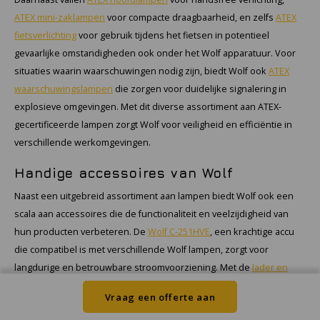
ATEX mini-zaklampen
voor compacte draagbaarheid, en zelfs
ATEX
fietsverlichting
voor gebruik tijdens het fietsen in potentieel
gevaarlijke omstandigheden ook onder het Wolf apparatuur. Voor
situaties waarin waarschuwingen nodig zijn, biedt Wolf ook
ATEX
waarschuwingslampen
die zorgen voor duidelijke signalering in
explosieve omgevingen. Met dit diverse assortiment aan ATEX-
gecertificeerde lampen zorgt Wolf voor veiligheid en efficiëntie in
verschillende werkomgevingen.
Handige accessoires van Wolf
Naast een uitgebreid assortiment aan lampen biedt Wolf ook een
scala aan accessoires die de functionaliteit en veelzijdigheid van
hun producten verbeteren. De
Wolf C-251HVE
, een krachtige accu
die compatibel is met verschillende Wolf lampen, zorgt voor
langdurige en betrouwbare stroomvoorziening. Met de
lader en
adapter
kunnen gebruikers eenvoudig en efficiënt hun accu's weer
Vraag een offerte aan
opladen, waardoor downtime tot een minimum wordt beperkt. De