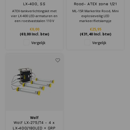
LX‑400, SS
Rood- ATEX zone 1/21
Transformator - ATEX -
ATEX‑tankverlichtingskit met
ML-15R Markerlite Rood, Mini
Tank lighting kit - Zone
vier LX‑400 LED‑armaturen en
explosieveilig LED
1/21
een roestvaststalen 110 V
markeer/fietslampje
transformator voor veilige
€0,00
€25,95
tijdelijke verlichting in Zone
(
€0,00
Incl. btw)
(
€31,40
Incl. btw)
1/21.
Vergelijk
Vergelijk
Wolf
Wolf LX‑275/T4 - 4 x
LX‑400/180LED + GRP