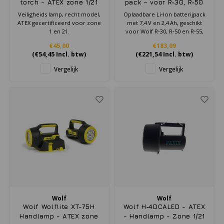
torch - ATEX zone 1/21
pack – voor R‑30, R‑50
& R‑55
Veiligheids lamp, recht model,
Oplaadbare Li‑Ion batterijpack
ATEX gecertificeerd voor zone
met 7,4 V en 2,4 Ah, geschikt
1 en 21 .
voor Wolf R‑30, R‑50 en R‑55,
met IP67‑bescherming voor
€45,00
€183,09
intensief gebruik.
(
€54,45
Incl. btw)
(
€221,54
Incl. btw)
Vergelijk
Vergelijk
Wolf
Wolf
Wolf Wolflite XT-75H
Wolf H‑4DCALED - ATEX
Handlamp - ATEX zone
- Handlamp - Zone 1/21