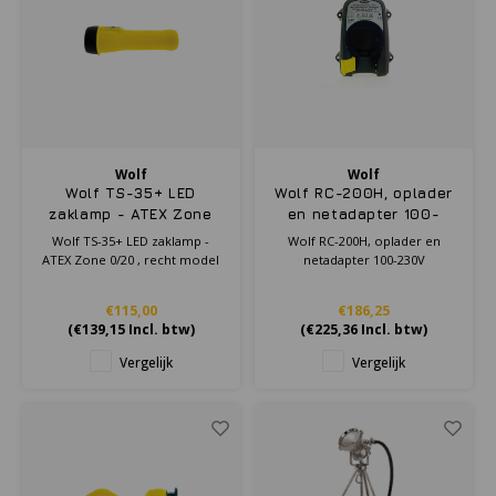
Wolf
Wolf
Wolf TS-35+ LED
Wolf RC-200H, oplader
zaklamp - ATEX Zone
en netadapter 100-
0/20 , recht model
230V
Wolf TS-35+ LED zaklamp -
Wolf RC-200H, oplader en
ATEX Zone 0/20 , recht model
netadapter 100-230V
€115,00
€186,25
(
€139,15
Incl. btw)
(
€225,36
Incl. btw)
Vergelijk
Vergelijk