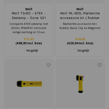
Wolf
Wolf
Wolf TS‑60 - ATEX -
Wolf ML-605, Markerlite
Zaklamp - Zone 1/21
accessoire kit ( Rubber
Band, Clip en Magneet)
Compacte ATEX‑zaklamp met
Markerlite accessoire kit (
220 lm, IP66/IP67, intrinsiek
Rubber Band, Clip en Magneet)
veilige werking en 12 uur
gebruiksduur voor Zone 1/21.
€73,43
€24,00
(
€88,85
Incl. btw)
(
€29,04
Incl. btw)
Vergelijk
Vergelijk