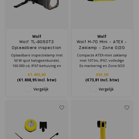
Wolf
Wolf
Wolf TL‑9050T3
Wolf M‑70 Mini - ATEX -
Oplaadbare inspection
Zaklamp - Zone 0/20
lamp (spot) - Handlamp
Oplaadbare inspectielamp met
Compacte ATEX‑mini zaklamp
- Zone 1/2
50 W spot halogeenbundel,
met 107 lm, IP67, volledige
160.000 cd, IP67‑behuizing en
Ex‑markering en Zone 0/20
EX‑markering voor gebruik in
veiligheid voor explosieve
€1.495,00
€61,00
Zone 1/2.
gas‑ en stofomgevingen.
(
€1.808,95
Incl. btw)
(
€73,81
Incl. btw)
Vergelijk
Vergelijk