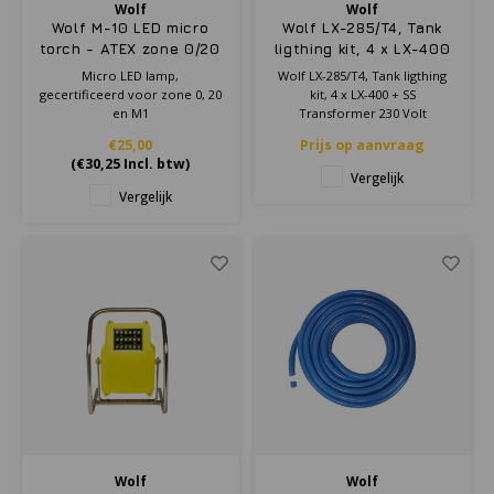
Wolf
Wolf
Wolf M-10 LED micro
Wolf LX-285/T4, Tank
torch - ATEX zone 0/20
ligthing kit, 4 x LX-400
+ SS Transformer 230
Micro LED lamp,
Wolf LX-285/T4, Tank ligthing
Volt
gecertificeerd voor zone 0, 20
kit, 4 x LX-400 + SS
en M1
Transformer 230 Volt
€25,00
Prijs op aanvraag
(
€30,25
Incl. btw)
Vergelijk
Vergelijk
Wolf
Wolf