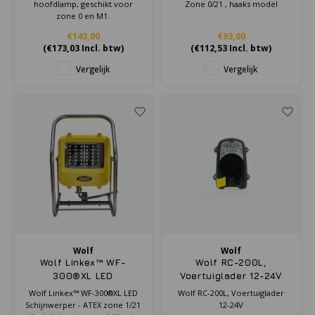
hoofdlamp, geschikt voor
Zone 0/21 , haaks model
zone 0 en M1.
€143,00
€93,00
(
€173,03
Incl. btw)
(
€112,53
Incl. btw)
Vergelijk
Vergelijk
Wolf
Wolf
Wolf Linkex™ WF-
Wolf RC-200L,
300®XL LED
Voertuiglader 12-24V
Schijnwerper - ATEX
Wolf Linkex™ WF-300®XL LED
Wolf RC-200L, Voertuiglader
zone 1/21
Schijnwerper - ATEX zone 1/21
12-24V