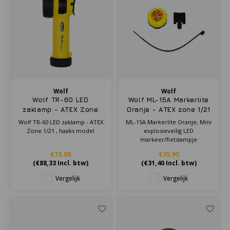
Wolf
Wolf
Wolf TR-60 LED
Wolf ML-15A Markerlite
zaklamp - ATEX Zone
Oranje - ATEX zone 1/21
1/21 , haaks model
Wolf TR-60 LED zaklamp - ATEX
ML-15A Markerlite Oranje, Mini
Zone 1/21 , haaks model
explosieveilig LED
markeer/fietslampje
€73,00
€25,95
(
€88,33
Incl. btw)
(
€31,40
Incl. btw)
Vergelijk
Vergelijk