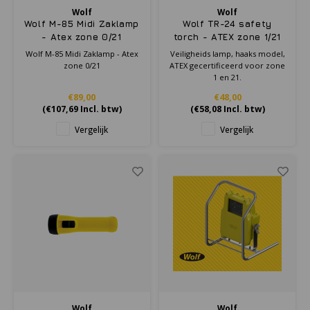
Wolf
Wolf
Wolf M-85 Midi Zaklamp
Wolf TR-24 safety
- Atex zone 0/21
torch - ATEX zone 1/21
Wolf M-85 Midi Zaklamp - Atex
Veiligheids lamp, haaks model,
zone 0/21
ATEX gecertificeerd voor zone
1 en 21 .
€89,00
€48,00
(
€107,69
Incl. btw)
(
€58,08
Incl. btw)
Vergelijk
Vergelijk
Wolf
Wolf