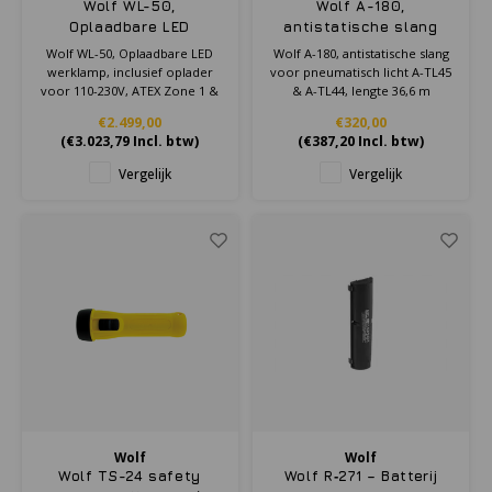
Wolf WL-50,
Wolf A-180,
Oplaadbare LED
antistatische slang
werklamp, inclusief
voor pneumatisch licht
Wolf WL-50, Oplaadbare LED
Wolf A-180, antistatische slang
oplader voor 110-230V,
A-TL45 & A-TL44,
werklamp, inclusief oplader
voor pneumatisch licht A-TL45
ATEX Zone 1 & 2
lengte 36,6 m
voor 110-230V, ATEX Zone 1 &
& A-TL44, lengte 36,6 m
2
€2.499,00
€320,00
(
€3.023,79
Incl. btw)
(
€387,20
Incl. btw)
Vergelijk
Vergelijk
Wolf
Wolf
Wolf TS-24 safety
Wolf R‑271 – Batterij