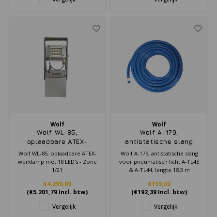
Wolf
Wolf
Wolf WL-85,
Wolf A-179,
oplaadbare ATEX-
antistatische slang
werklamp met 18 LED's
voor pneumatisch licht
Wolf WL-85, oplaadbare ATEX-
Wolf A-179, antistatische slang
- Zone 1/21
A-TL45 & A-TL44,
werklamp met 18 LED's - Zone
voor pneumatisch licht A-TL45
lengte 18.3 m
1/21
& A-TL44, lengte 18.3 m
€4.299,00
€159,00
(
€5.201,79
Incl. btw)
(
€192,39
Incl. btw)
Vergelijk
Vergelijk