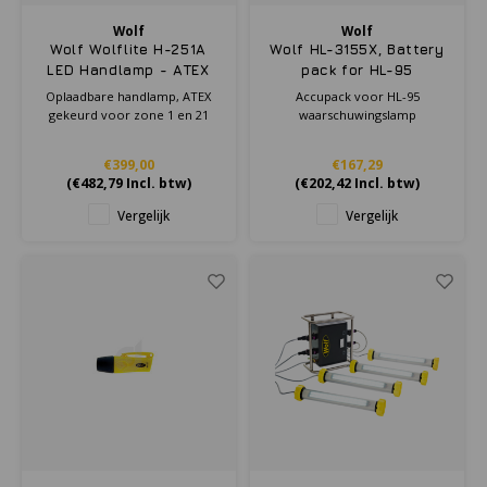
Wolf
Wolf
Wolf Wolflite H-251A
Wolf HL-3155X, Battery
LED Handlamp - ATEX
pack for HL-95
zone 1/21
Oplaadbare handlamp, ATEX
Accupack voor HL-95
gekeurd voor zone 1 en 21
waarschuwingslamp
€399,00
€167,29
(
€482,79
Incl. btw)
(
€202,42
Incl. btw)
Vergelijk
Vergelijk