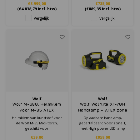
€3.999,00
€735,00
snap‑in/snatch‑out functie.
(
€4.838,79
Incl. btw)
(
€889,35
Incl. btw)
Vergelijk
Vergelijk
Wolf
Wolf
Wolf M-680, Helmklem
Wolf Wolflite XT-70H
voor M-85 ATEX
Handlamp - ATEX zone
zaklamp
1/21
Helmklem van kunststof voor
Oplaadbare handlamp,
de Wolf M‑85 Midi‑torch,
gecertificeerd voor zone 1,
geschikt voor
met High-power LED lamp
Centurion‑helmen en
€39,00
€959,00
Euro‑30‑slots en ontworpen