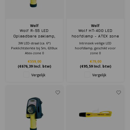
Cygnus
Accessoires & onderdelen
ATEX Werkverlichting
Dell
ATEX Fietsverlichting
Wolf
Wolf
Wolf R-55 LED
Wolf HT-400 LED
ECOM Intruments
ATEX Waarschuwingslampen
Oplaadbare zaklamp,
hoofdlamp - ATEX zone
incl. oplader - ATEX
0
3W LED-straal (ca. 6°)
Intrinsiek veilige LED
Fluke
Accessoires & onderdelen
zone 0
Pieklichtsterkte bij 5m, 630lux
hoofdlamp, geschikt voor
Atex-zone 0
zone 0
Getac
Batterijen
€559,00
€79,00
(
€676,39
Incl. btw)
(
€95,59
Incl. btw)
Honeywell
Vergelijk
Vergelijk
i.safe MOBILE
JCB
Jenson