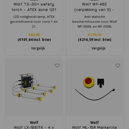
Wolf TS-30+ safety
Wolf WF‑462
torch - ATEX zone 1/21
(verpakking van 5) -
Bescherming Cover Kit
LED veiligheids lamp, ATEX
Anti‑statische
gecertificeerd voor zone 1 en
beschermhoezen voor Wolf
21 .
WF‑300XL en WF‑250XL
floodlites, geleverd per vijf
€84,00
€179,00
stuks, ontworpen om het
(
€101,64
Incl. btw)
(
€216,59
Incl. btw)
armatuur te beschermen
tegen vervuiling.
Vergelijk
Vergelijk
Wolf
Wolf
Wolf LX‑185/T4 - 4 x
Wolf ML-15R Markerlite