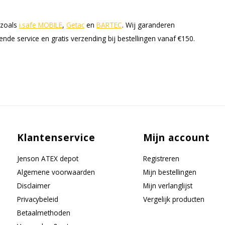
 zoals
i.safe MOBILE
,
Getac
en
BARTEC
. Wij garanderen
nde service en gratis verzending bij bestellingen vanaf €150.
Klantenservice
Mijn account
Jenson ATEX depot
Registreren
Algemene voorwaarden
Mijn bestellingen
Disclaimer
Mijn verlanglijst
Privacybeleid
Vergelijk producten
Betaalmethoden