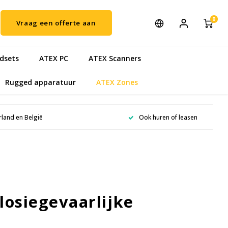
0
Vraag een offerte aan
dsets
ATEX PC
ATEX Scanners
Rugged apparatuur
ATEX Zones
rland en België
Ook huren of leasen
losiegevaarlijke