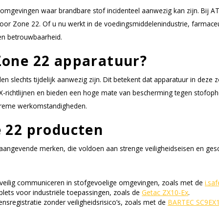
 omgevingen waar brandbare stof incidenteel aanwezig kan zijn. Bij A
n voor Zone 22. Of u nu werkt in de voedingsmiddelenindustrie, farmace
en betrouwbaarheid.
Zone 22 apparatuur?
slechts tijdelijk aanwezig zijn. Dit betekent dat apparatuur in deze
EX-richtlijnen en bieden een hoge mate van bescherming tegen stofoph
xtreme werkomstandigheden.
 22 producten
angevende merken, die voldoen aan strenge veiligheidseisen en geschik
 veilig communiceren in stofgevoelige omgevingen, zoals met de
i.sa
blets voor industriële toepassingen, zoals de
Getac ZX10-Ex
.
sregistratie zonder veiligheidsrisico’s, zoals met de
BARTEC SC9EX1