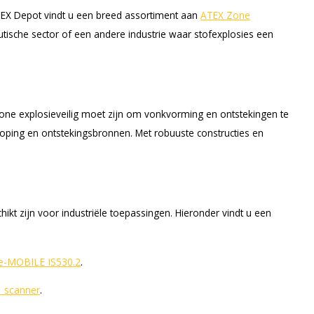
TEX Depot vindt u een breed assortiment aan
ATEX Zone
utische sector of een andere industrie waar stofexplosies een
 zone explosieveilig moet zijn om vonkvorming en ontstekingen te
oping en ontstekingsbronnen. Met robuuste constructies en
t zijn voor industriële toepassingen. Hieronder vindt u een
fe-MOBILE IS530.2
.
 scanner
.