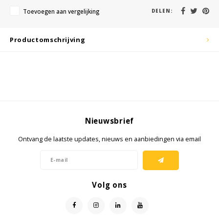
KSE-lights
Toevoegen aan vergelijking
DELEN:
Ledlenser
Productomschrijving
LIND
Nokia
Panasonic
Nieuwsbrief
Peli
Ontvang de laatste updates, nieuws en aanbiedingen via email
Pelco
Pepperl + Fuchs
Volg ons
RealWear
Ruggear