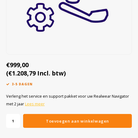
Cygnus
Accessoires & onderdelen
ATEX Werkverlichting
Dell
ATEX Fietsverlichting
ECOM Intruments
ATEX Waarschuwingslampen
Fluke
Accessoires & onderdelen
€999,00
Getac
Batterijen
(€1.208,79 Incl. btw)
Honeywell
3-5 DAGEN
i.safe MOBILE
Verleng het service en support pakket voor uw Realwear Navigator
met 2 jaar
Lees meer
JCB
Toevoegen aan winkelwagen
Jenson