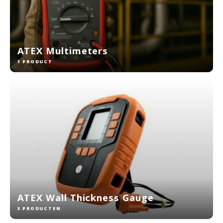
KSE-lights
Ledlenser
ATEX Multimeters
LIND
1 PRODUCT
Nokia
Panasonic
Peli
Pelco
Pepperl + Fuchs
ATEX Wall Thickness Gauge
RealWear
3 PRODUCTEN
Ruggear