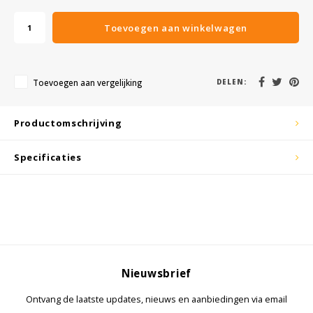
KSE-lights
Toevoegen aan winkelwagen
Ledlenser
LIND
Toevoegen aan vergelijking
DELEN:
Nokia
Productomschrijving
Panasonic
Specificaties
Peli
Pelco
Pepperl + Fuchs
Nieuwsbrief
RealWear
Ontvang de laatste updates, nieuws en aanbiedingen via email
Ruggear