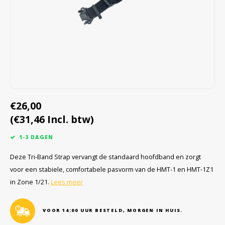
Cygnus
Accessoires & onderdelen
ATEX Werkverlichting
Dell
ATEX Fietsverlichting
ECOM Intruments
ATEX Waarschuwingslampen
Fluke
Accessoires & onderdelen
€26,00
Getac
Batterijen
(€31,46 Incl. btw)
Honeywell
1-3 DAGEN
i.safe MOBILE
Deze Tri-Band Strap vervangt de standaard hoofdband en zorgt
voor een stabiele, comfortabele pasvorm van de HMT-1 en HMT-1Z1
JCB
in Zone 1/21.
Lees meer
Jenson
VOOR 14:00 UUR BESTELD, MORGEN IN HUIS.