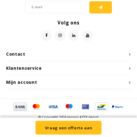
Samsung
Volg ons
Sonim
Sorama
Contact
Streamlight
Klantenservice
UK Underwater Kinetics
Mijn account
Wolf
Xshielder
© Copyright 2026 Jenson ATEX depot
Vraag een offerte aan