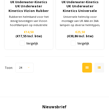
UK Underwater-Kinetics
UK Underwater-Kinetics
UK Underwater
UK Underwater
Kinetics Vizion Rubber
Kinetics Universele
- zwart - Helmband
Helmklem - 4AA 3AA
Rubberen helmband voor het
Universele helmclip voor
stevig bevestigen van Vizion
montage van UK 4AA en 3AA
hoofdlampen op industriële
lampen op diverse helmtypes,
helmen, ontworpen voor grip
eenvoudige bevestiging.
€14,50
€25,50
en langdurig gebruik.
(
€17,55
Incl. btw)
(
€30,86
Incl. btw)
Vergelijk
Vergelijk
Toon:
24
Nieuwsbrief