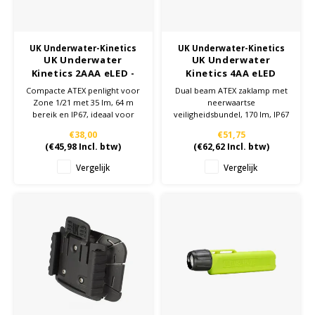
KSE-lights
Ledlenser
UK Underwater-Kinetics
UK Underwater-Kinetics
UK Underwater
UK Underwater
LIND
Kinetics 2AAA eLED -
Kinetics 4AA eLED
Geel - ATEX - Zaklamp -
SUREFOOT - Geel -
Compacte ATEX penlight voor
Dual beam ATEX zaklamp met
Zone 1/21
ATEX - Zaklamp - Zone
Zone 1/21 met 35 lm, 64 m
neerwaartse
Nokia
0/20
bereik en IP67, ideaal voor
veiligheidsbundel, 170 lm, IP67
inspecties in
en robuuste ABS‑behuizing,
€38,00
€51,75
explosiegevaarlijke
geschikt voor Zone 0/20.
Panasonic
(
€45,98
Incl. btw)
(
€62,62
Incl. btw)
omgevingen.
Vergelijk
Vergelijk
Peli
Pelco
Pepperl + Fuchs
RealWear
Ruggear