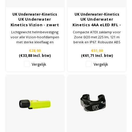
Samsung
UK Underwater-Kinetics
UK Underwater-Kinetics
UK Underwater
UK Underwater
Kinetics Vizion - zwart
Kinetics 4AA eLED RFL -
Sonim
- Helmbevestiging
Geel - ATEX - Zaklamp -
Lichtgewicht helmbevestiging
Compacte ATEX zaklamp voor
Zone 0/20
voor alle Vizion‑hoofdlampen
Zone 0/20 met 225 lm, 121 m
met sterke kleeflaag en
bereik en IP67. Robuuste ABS
Sorama
duurzame constructie voor
en LEXAN behuizing, geschikt
€28,00
€51,00
industrieel gebruik.
voor veeleisende industriële
(
€33,88
Incl. btw)
(
€61,71
Incl. btw)
Streamlight
omstandigheden.
Vergelijk
Vergelijk
UK Underwater Kinetics
Wolf
Xshielder