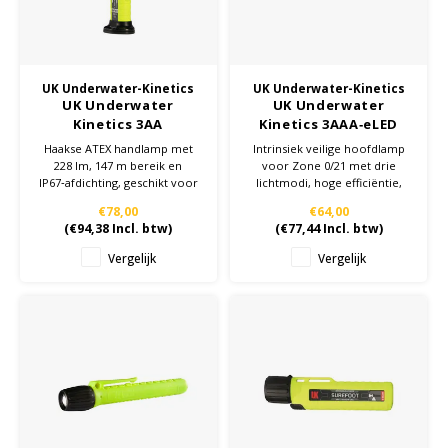
Cygnus
Accessoires & onderdelen
ATEX Werkverlichting
Dell
ATEX Fietsverlichting
UK Underwater-Kinetics
UK Underwater-Kinetics
UK Underwater
UK Underwater
ECOM Intruments
ATEX Waarschuwingslampen
Kinetics 3AA
Kinetics 3AAA‑eLED
Lighthouse - ATEX -
Vizion II - zwart - ATEX
Haakse ATEX handlamp met
Intrinsiek veilige hoofdlamp
Fluke
Accessoires & onderdelen
Handlamp - Zone 0/20
- hoofdlamp - Zone
228 lm, 147 m bereik en
voor Zone 0/21 met drie
0/21
IP67‑afdichting, geschikt voor
lichtmodi, hoge efficiëntie,
inzet in Zone 0/20
IP67‑bescherming en een
Getac
Batterijen
€78,00
€64,00
omgevingen met gas en stof.
robuuste constructie voor
(
€94,38
Incl. btw)
(
€77,44
Incl. btw)
industriële toepassingen.
Honeywell
Vergelijk
Vergelijk
i.safe MOBILE
JCB
Jenson