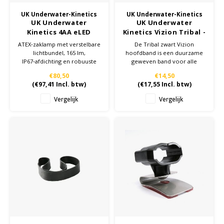
UK Underwater-Kinetics
UK Underwater-Kinetics
UK Underwater
UK Underwater
Kinetics 4AA eLED
Kinetics Vizion Tribal -
ZOOM Front Switch -
zwart - Hoofdband
ATEX‑zaklamp met verstelbare
De Tribal zwart Vizion
geel - ATEX - Zaklamp -
lichtbundel, 165 lm,
hoofdband is een duurzame
Zone 0/20
IP67‑afdichting en robuuste
geweven band voor alle
ABS‑polycarbonaatbehuizing
Vizion hoofdlampen en biedt
€80,50
€14,50
voor veilig gebruik in Zone
een stevige grip op helm of
(
€97,41
Incl. btw)
(
€17,55
Incl. btw)
0/20 omgevingen.
hoofd. Ontworpen als
betrouwbare vervangende
Vergelijk
Vergelijk
band voor intensief
industrieel gebruik.