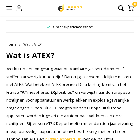
0
Hoofdmenu / atex meetapparatuur
Hoofdmenu / rugged apparatuur
Hoofdmenu / atex communicatie
Hoofdmenu / atex wearables
Hoofdmenu / atex telefoons
Hoofdmenu / atex scanners
Hoofdmenu / atex camera's
Hoofdmenu / atex lampen
Hoofdmenu / atex tablets
Hoofdmenu / atex zones
Hoofdmenu
Hoofdmenu
Hoofdmenu /
Hoofdmenu /
Hoofdmenu /
Snelle verzending in Nederland en België
ATEX Meetapparatuur
ATEX Communicatie
Rugged apparatuur
ATEX Wearables
ATEX Telefoons
ATEX Camera's
ATEX Scanners
ATEX Lampen
ATEX Tablets
Onze merken
ATEX Zones
Taal
Home
Wat is ATEX?
Acura Embedded Systems
Accessoires en onderdelen
Accessoires en onderdelen
Accessoires en onderdelen
Barcode Scanners
ATEX Mobile Phone Headsets
ATEX Thermometers
ATEX Zaklampen
ATEX Foto camera's
Rugged Mobiele telefoons
ATEX Zone 0
Kabel
Rugge
Rugge
Wat is ATEX?
Porto
Rugge
Nederlands
Adalit
Garantie upgrade
Barcode Scanner Components
ATEX Portofoons
Industriele acoustische inspectie
ATEX Handlampen
ATEX Beveiligingscamera's
Rugged Mobile computing
ATEX Zone 1
Oplad
Rugg
Werkt u in een omgeving waar ontvlambare gassen, dampen of
Micro
English
stoffen aanwezig kunnen zijn? Dan krijgt u onvermijdelijk te maken
Aegex Technologies
ATEX Remote Speaker Microfoons
ATEX Multimeters
ATEX Hoofdlampen
ATEX Infrarood camera
Rugged Scanners
ATEX Zone 2
Besc
Rugge
met ATEX. Wat betekent ATEX precies? De afkorting komt van het
Franse "
AT
mosphères
EX
plosibles" en verwijst naar de Europese
Axis Communications
Accessoires & onderdelen
ATEX Wall Thickness Gauge
ATEX Mini-zaklampen
Accessories & parts
ATEX Zone 21
Accu'
Rugge
richtlijnen voor apparatuur en werkplekken in explosiegevaarlijke
omgevingen. Sinds juli 2003 mogen binnen Europa uitsluitend
Bartec
ATEX Magneettester
ATEX Helmlampen
ATEX Zone 22
Scree
apparaten worden ingezet die aantoonbaar voldoen aan deze
richtlijnen. Bij Jenson ATEX Depot heeft u meer dan tien jaar ervaring
CorDex instruments
ATEX Inspectie Systemen
ATEX Inspectielampen
Oplaa
in explosieveilige apparatuur tot uw beschikking, met een breed
aanbod aan ATEX en
rugged apparatuur
voor de industrie.