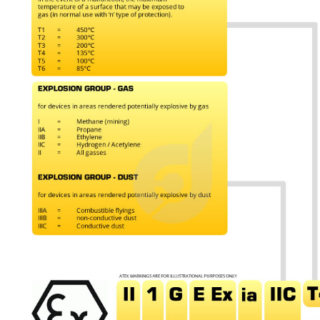
KSE-lights
Ledlenser
LIND
Nokia
Panasonic
Peli
Pelco
Pepperl + Fuchs
RealWear
Ruggear