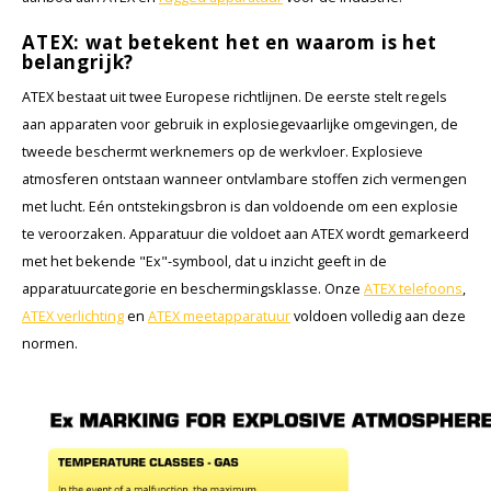
Cygnus
Accessoires & onderdelen
ATEX Werkverlichting
ATEX: wat betekent het en waarom is het
belangrijk?
Dell
ATEX Fietsverlichting
ATEX bestaat uit twee Europese richtlijnen. De eerste stelt regels
ECOM Intruments
ATEX Waarschuwingslampen
aan apparaten voor gebruik in explosiegevaarlijke omgevingen, de
tweede beschermt werknemers op de werkvloer. Explosieve
Fluke
Accessoires & onderdelen
atmosferen ontstaan wanneer ontvlambare stoffen zich vermengen
met lucht. Eén ontstekingsbron is dan voldoende om een explosie
Getac
Batterijen
te veroorzaken. Apparatuur die voldoet aan ATEX wordt gemarkeerd
met het bekende "Ex"-symbool, dat u inzicht geeft in de
Honeywell
apparatuurcategorie en beschermingsklasse. Onze
ATEX telefoons
,
ATEX verlichting
en
ATEX meetapparatuur
voldoen volledig aan deze
i.safe MOBILE
normen.
JCB
Jenson