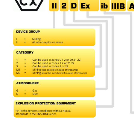
Samsung
Sonim
Sorama
Streamlight
UK Underwater Kinetics
Wolf
Xshielder