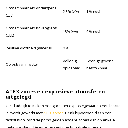
Ontvlambaarheid ondergrens
2,3% (v/v)
1 % (v/v)
(LEL)
Ontvlambaarheid bovengrens
13% (v/v)
6 % (v/v)
(UEL)
Relative dichtheid (water =1)
0.8
Volledig
Geen gegevens
Oplosbaar in water
oplosbaar
beschikbaar
ATEX zones en explosieve atmosferen
uitgelegd
Om duidelijk te maken hoe groot het explosiegevaar op een locatie
is, wordt gewerkt met
ATEX zones
. Denk bijvoorbeeld aan een
tankstation: rond de pomp gelden andere zones dan op enkele
meters afstand. De indeling kent drie hoofdcategorieën: