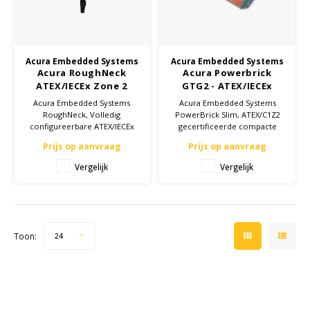
Cygnus
Accessoires & onderdelen
ATEX Werkverlichting
Acura Embedded Systems
Acura Embedded Systems
Dell
ATEX Fietsverlichting
Acura RoughNeck
Acura Powerbrick
ATEX/IECEx Zone 2
GTG2 - ATEX/IECEx
Panel PC
Zone 2 Mini PC
ECOM Intruments
ATEX Waarschuwingslampen
Acura Embedded Systems
Acura Embedded Systems
RoughNeck, Volledig
PowerBrick Slim, ATEX/C1Z2
configureerbare ATEX/IECEx
gecertificeerde compacte
Fluke
Accessoires & onderdelen
Zone 2 outdoor panel PC in
fanless IPC voor installaties
Prijs op aanvraag
Prijs op aanvraag
15,6" en 21,5"
met beperkte ruimte.
Vergelijk
Vergelijk
Getac
Batterijen
Honeywell
i.safe MOBILE
Toon:
24
JCB
Jenson