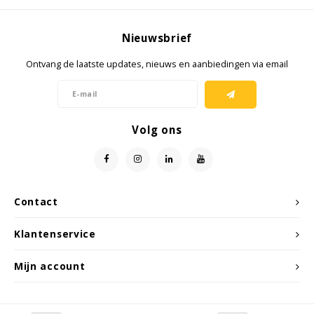
KSE-lights
Nieuwsbrief
Ledlenser
Ontvang de laatste updates, nieuws en aanbiedingen via email
LIND
Volg ons
Nokia
Panasonic
Peli
Contact
Klantenservice
Pelco
Mijn account
Pepperl + Fuchs
RealWear