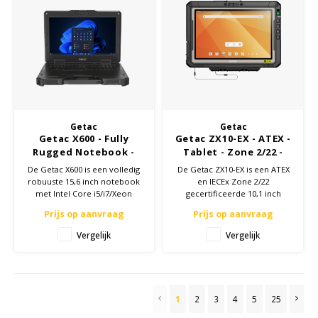
Getac
Getac
Getac X600 - Fully
Getac ZX10-EX - ATEX -
Rugged Notebook -
Tablet - Zone 2/22 -
15,6 inch -
Configuratie op maat
De Getac X600 is een volledig
De Getac ZX10-EX is een ATEX
Configuratie op maat
robuuste 15,6 inch notebook
en IECEx Zone 2/22
met Intel Core i5/i7/Xeon
gecertificeerde 10,1 inch
processor. Optioneel NVIDIA
Android-tablet. Voorzien van
Prijs op aanvraag
Prijs op aanvraag
grafische kaart of PCI/PCI-
1000 nits display, IP66 en MIL-
Express uitbreiding.
STD-810H certificering.
Vergelijk
Vergelijk
1
2
3
4
5
25