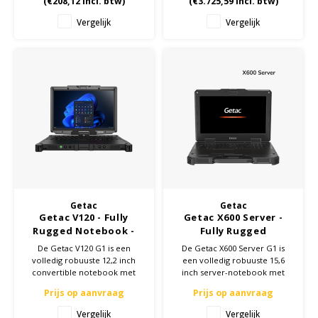
(
€208,12
Incl. btw)
(
€3.725,59
Incl. btw)
Vergelijk
Vergelijk
Getac
Getac
Getac V120 - Fully
Getac X600 Server -
Rugged Notebook -
Fully Rugged
12,2 inch -
Notebook - 15,6 inch -
De Getac V120 G1 is een
De Getac X600 Server G1 is
Configuratie op maat
Configuratie op maat
volledig robuuste 12,2 inch
een volledig robuuste 15,6
convertible notebook met
inch server-notebook met
Intel Core Ultra 5/7 processor
Intel Xeon W-11865MRE vPro
Prijs op aanvraag
Prijs op aanvraag
en AI-ondersteuning. IP66 en
processor en Windows Server
MIL-STD-810H gecertificeerd.
2022. RAID 5 en tot 22 TB
Vergelijk
Vergelijk