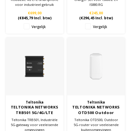
voor industrieel gebruik
IS880.RG
€699,00
€245,00
(
€845,79
Incl. btw)
(
€296,45
Incl. btw)
Vergelijk
Vergelijk
Teltonika
Teltonika
TELTONIKA NETWORKS
TELTONIKA NETWORKS
TRB501 5G/4G/LTE
OTD500 Outdoor
Gateway EU
5G/4G/LTE eSIM PoE
Teltonika TRB501, Industriële
Teltonika OTD500, Outdoor
router
5G-gateway voor veeleisende
5G-router voor veeleisende
omgevingen
buitenomgevingen