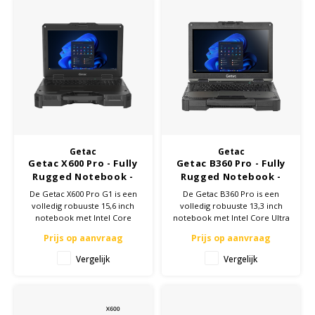
Getac
Getac
Getac X600 Pro - Fully
Getac B360 Pro - Fully
Rugged Notebook -
Rugged Notebook -
15,6 inch -
13,3 inch -
De Getac X600 Pro G1 is een
De Getac B360 Pro is een
Configuratie op maat
Configuratie op maat
volledig robuuste 15,6 inch
volledig robuuste 13,3 inch
notebook met Intel Core
notebook met Intel Core Ultra
i5/i7/Xeon vPro processor en
5/7 processor en AI-
Prijs op aanvraag
Prijs op aanvraag
multimedia bay. Optioneel
ondersteuning. IP66 en MIL-
NVIDIA Quadro RTX3000.
STD-810H gecertificeerd.
Vergelijk
Vergelijk