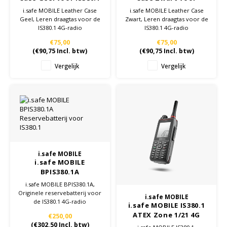
4G-radio
IS380.1 4G-radio
i.safe MOBILE Leather Case
i.safe MOBILE Leather Case
Geel, Leren draagtas voor de
Zwart, Leren draagtas voor de
Samsung
IS380.1 4G-radio
IS380.1 4G-radio
€75,00
€75,00
Sonim
(
€90,75
Incl. btw)
(
€90,75
Incl. btw)
Vergelijk
Vergelijk
Sorama
Streamlight
UK Underwater Kinetics
Wolf
i.safe MOBILE
i.safe MOBILE
BPIS380.1A
Xshielder
Reservebatterij voor
i.safe MOBILE BPIS380.1A,
IS380.1
Originele reservebatterij voor
i.safe MOBILE
de IS380.1 4G-radio
i.safe MOBILE IS380.1
ATEX Zone 1/21 4G
€250,00
Radio
(
€302,50
Incl. btw)