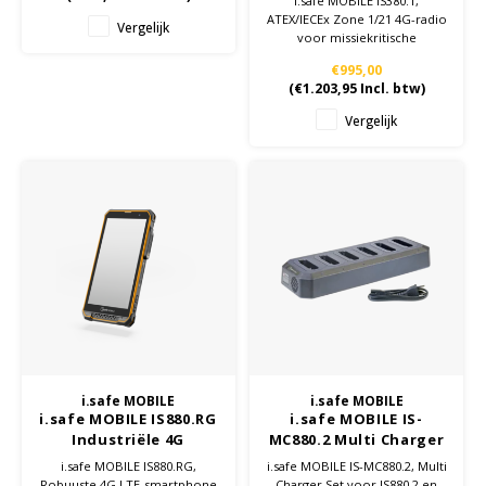
i.safe MOBILE IS380.1,
ATEX/IECEx Zone 1/21 4G-radio
Vergelijk
voor missiekritische
communicatie
€995,00
(
€1.203,95
Incl. btw)
Vergelijk
i.safe MOBILE
i.safe MOBILE
i.safe MOBILE IS880.RG
i.safe MOBILE IS-
Industriële 4G
MC880.2 Multi Charger
Smartphone
Set, 6-vaks
i.safe MOBILE IS880.RG,
i.safe MOBILE IS-MC880.2, Multi
Robuuste 4G LTE-smartphone
Charger Set voor IS880.2 en