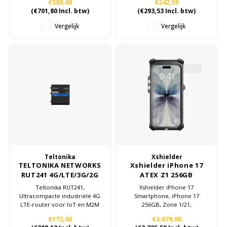
€580,00
€242,59
(
€701,80
Incl. btw)
(
€293,53
Incl. btw)
Vergelijk
Vergelijk
Teltonika
Xshielder
TELTONIKA NETWORKS
Xshielder iPhone 17
RUT241 4G/LTE/3G/2G
ATEX Z1 256GB
WiFi router EU
Teltonika RUT241,
Xshielder iPhone 17
Ultracompacte industriële 4G
Smartphone, iPhone 17
LTE-router voor IoT en M2M
256GB, Zone 1/21,
€172,00
€3.079,00