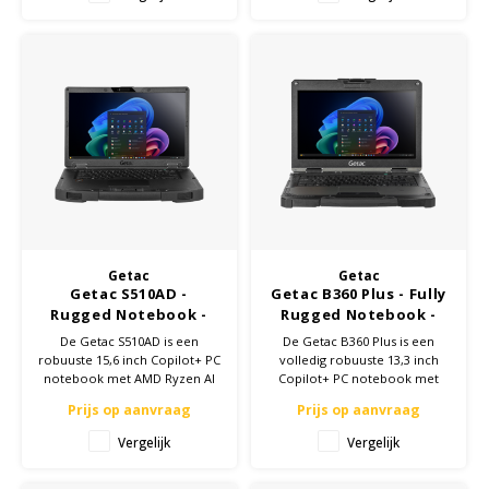
opslag.
Getac
Getac
Getac S510AD -
Getac B360 Plus - Fully
Rugged Notebook -
Rugged Notebook -
15,6 inch - Copilot+ PC
13,3 inch - Copilot+ PC
De Getac S510AD is een
De Getac B360 Plus is een
robuuste 15,6 inch Copilot+ PC
volledig robuuste 13,3 inch
notebook met AMD Ryzen AI
Copilot+ PC notebook met
5/7 processor en tot 50 NPU
Intel Core Ultra 5/7 processor
Prijs op aanvraag
Prijs op aanvraag
TOPS. IP53 en MIL-STD-810H
en Intel AI Boost tot 48 TOPS.
gecertificeerd.
IP66 en MIL-STD-810H.
Vergelijk
Vergelijk