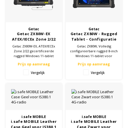
KSE-lights
Ledlenser
Getac
Getac
LIND
Getac ZX80W-EX
Getac ZX80W - Rugged
ATEX/IECEx Zone 2/22
Tablet - Configuratie
Nokia
Tablet, Configuratie
op maat
Getac ZX80W-EX, ATEX/IECEx
Getac ZX80W, Volledig
op maat
Zone 2/22 gecertificeerde
configureerbare rugged 8-inch
rugged Windows 11-tablet
Windows 11-tablet voor
Panasonic
voor explosiegevaarlijke
industriële veldomgevingen
Prijs op aanvraag
Prijs op aanvraag
omgevingen
Peli
Vergelijk
Vergelijk
Pelco
Pepperl + Fuchs
RealWear
i.safe MOBILE
i.safe MOBILE
i.safe MOBILE Leather
i.safe MOBILE Leather
Case Geel voor IS380.1
Case Zwart voor
Ruggear