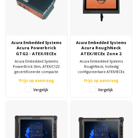
Cygnus
Accessoires & onderdelen
ATEX Werkverlichting
Dell
ATEX Fietsverlichting
ECOM Intruments
ATEX Waarschuwingslampen
Acura Embedded Systems
Acura Embedded Systems
Acura Powerbrick
Acura RoughNeck
Fluke
Accessoires & onderdelen
GTG2 - ATEX/IECEx
ATEX/IECEx Zone 2
Zone 2 Mini PC
Panel PC
Acura Embedded Systems
Acura Embedded Systems
Getac
Batterijen
PowerBrick Slim, ATEX/C1Z2
RoughNeck, Volledig
gecertificeerde compacte
configureerbare ATEX/IECEx
fanless IPC voor installaties
Zone 2 outdoor panel PC in
Honeywell
Prijs op aanvraag
Prijs op aanvraag
met beperkte ruimte.
15,6" en 21,5"
Vergelijk
Vergelijk
i.safe MOBILE
JCB
Jenson