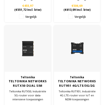
€455,97
€506,69
(
€551,72
Incl. btw)
(
€613,09
Incl. btw)
Vergelijk
Vergelijk
Teltonika
Teltonika
TELTONIKA NETWORKS
TELTONIKA NETWORKS
RUTX50 DUAL SIM
RUT951 4G/LTE/3G/2G
5G/4G/LTE router EU
WiFi router EU
Teltonika RUTX50, Industriële
Teltonika RUT951, Industriële
5G-router voor data-
4G LTE-router voor IoT en
intensieve toepassingen
M2M-toepassingen