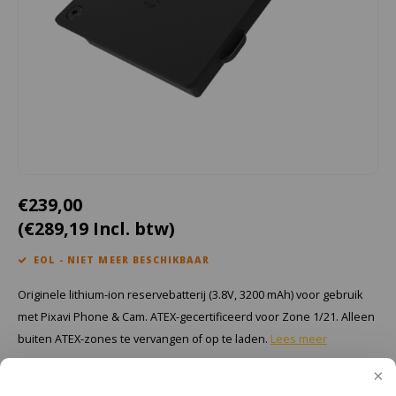
Cygnus
Accessoires & onderdelen
ATEX Werkverlichting
Dell
ATEX Fietsverlichting
ECOM Intruments
ATEX Waarschuwingslampen
Fluke
Accessoires & onderdelen
Getac
Batterijen
€239,00
(€289,19 Incl. btw)
Honeywell
EOL - NIET MEER BESCHIKBAAR
i.safe MOBILE
Originele lithium-ion reservebatterij (3.8V, 3200 mAh) voor gebruik
JCB
met Pixavi Phone & Cam. ATEX-gecertificeerd voor Zone 1/21. Alleen
buiten ATEX-zones te vervangen of op te laden.
Lees meer
Jenson
Toevoegen aan winkelwagen