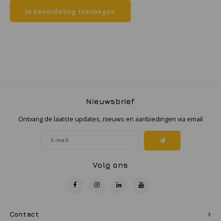
Je beoordeling toevoegen
Samsung
Sonim
Sorama
Streamlight
Nieuwsbrief
Ontvang de laatste updates, nieuws en aanbiedingen via email
UK Underwater Kinetics
Wolf
Volg ons
Xshielder
Contact