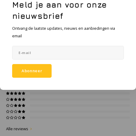
KSE-lights
Meld je aan voor onze
nieuwsbrief
Ledlenser
Toevoegen aan vergelijking
DELEN:
Ontvang de laatste updates, nieuws en aanbiedingen via
LIND
email
Productomschrijving
Nokia
Specificaties
Panasonic
Abonneer
0
STERREN OP BASIS VAN
0
BEOORDELINGEN
Peli
0
Reviews
Pelco
Pepperl + Fuchs
RealWear
Alle reviews
Ruggear