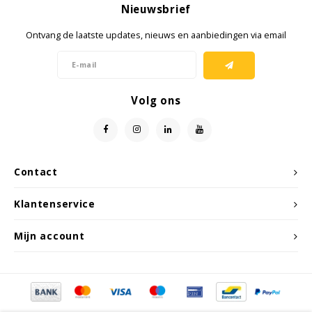
Nieuwsbrief
Cygnus
Accessoires & onderdelen
ATEX Werkverlichting
Ontvang de laatste updates, nieuws en aanbiedingen via email
Dell
ATEX Fietsverlichting
ECOM Intruments
ATEX Waarschuwingslampen
Volg ons
Fluke
Accessoires & onderdelen
Getac
Batterijen
Contact
Honeywell
Klantenservice
i.safe MOBILE
Mijn account
JCB
Jenson