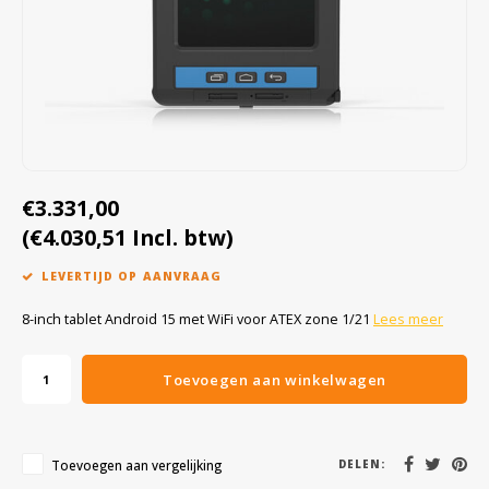
Cygnus
Accessoires & onderdelen
ATEX Werkverlichting
Dell
ATEX Fietsverlichting
ECOM Intruments
ATEX Waarschuwingslampen
Fluke
Accessoires & onderdelen
€3.331,00
Getac
Batterijen
(€4.030,51 Incl. btw)
LEVERTIJD OP AANVRAAG
Honeywell
8-inch tablet Android 15 met WiFi voor ATEX zone 1/21
Lees meer
i.safe MOBILE
Toevoegen aan winkelwagen
JCB
Jenson
Toevoegen aan vergelijking
DELEN: