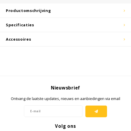
KSE-lights
Productomschrijving
Ledlenser
Specificaties
LIND
Accessoires
Nokia
Panasonic
Peli
Nieuwsbrief
Pelco
Ontvang de laatste updates, nieuws en aanbiedingen via email
Pepperl + Fuchs
RealWear
Volg ons
Ruggear