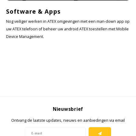
Cygnus
Accessoires & onderdelen
ATEX Werkverlichting
Software & Apps
Dell
ATEX Fietsverlichting
Nog veiliger werken in ATEX omgevingen met een man-down app op
uw ATEX telefoon of beheer uw android ATEX toestellen met Mobile
ECOM Intruments
ATEX Waarschuwingslampen
Device Management.
Fluke
Accessoires & onderdelen
Getac
Batterijen
Honeywell
i.safe MOBILE
JCB
Nieuwsbrief
Ontvang de laatste updates, nieuws en aanbiedingen via email
Jenson