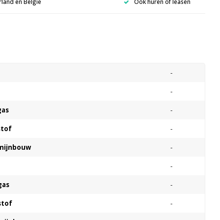
rland en België
Ook huren of leasen
s
-
-
gas
-
stof
-
 mijnbouw
-
-
gas
-
stof
-