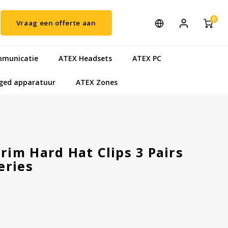
0
Vraag een offerte aan
municatie
ATEX Headsets
ATEX PC
ged apparatuur
ATEX Zones
im Hard Hat Clips 3 Pairs
eries