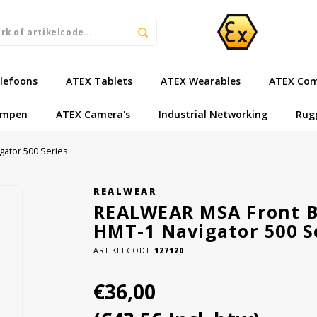
lefoons
ATEX Tablets
ATEX Wearables
ATEX Com
ampen
ATEX Camera's
Industrial Networking
Rug
gator 500 Series
REALWEAR
REALWEAR MSA Front Br
HMT-1 Navigator 500 S
ARTIKELCODE
127120
€36,00