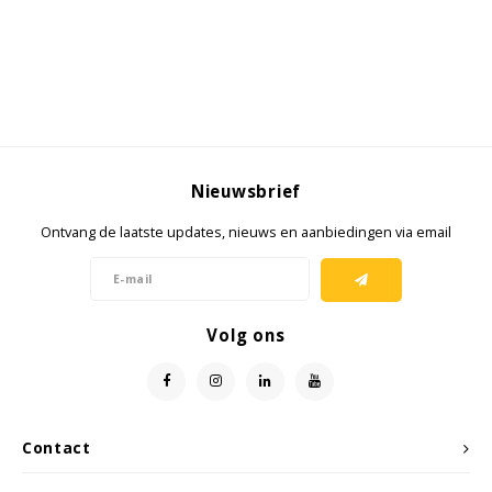
Samsung
Sonim
Sorama
Nieuwsbrief
Streamlight
Ontvang de laatste updates, nieuws en aanbiedingen via email
UK Underwater Kinetics
Wolf
Volg ons
Xshielder
Contact