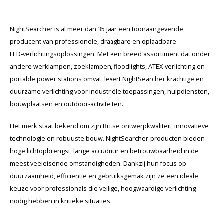
KSE-lights
Ledlenser
NightSearcher is al meer dan 35 jaar een toonaangevende
producent van professionele, draagbare en oplaadbare
LIND
LED‑verlichtingsoplossingen. Met een breed assortiment dat onder
andere werklampen, zoeklampen, floodlights, ATEX‑verlichting en
Nokia
portable power stations omvat, levert NightSearcher krachtige en
duurzame verlichting voor industriële toepassingen, hulpdiensten,
Panasonic
bouwplaatsen en outdoor‑activiteiten.
Peli
Het merk staat bekend om zijn Britse ontwerpkwaliteit, innovatieve
technologie en robuuste bouw. NightSearcher‑producten bieden
Pelco
hoge lichtopbrengst, lange accuduur en betrouwbaarheid in de
meest veeleisende omstandigheden. Dankzij hun focus op
Pepperl + Fuchs
duurzaamheid, efficiëntie en gebruiksgemak zijn ze een ideale
keuze voor professionals die veilige, hoogwaardige verlichting
RealWear
nodig hebben in kritieke situaties.
Ruggear