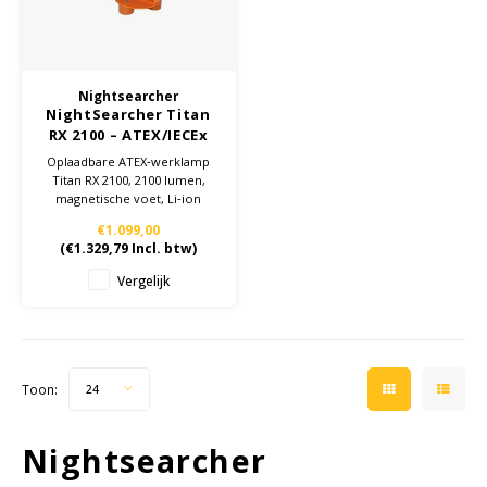
Cygnus
Accessoires & onderdelen
ATEX Werkverlichting
Dell
ATEX Fietsverlichting
Nightsearcher
NightSearcher Titan
ECOM Intruments
ATEX Waarschuwingslampen
RX 2100 – ATEX/IECEx
Zone 1/21 oplaadbare
Oplaadbare ATEX‑werklamp
Fluke
Accessoires & onderdelen
werklamp met
Titan RX 2100, 2100 lumen,
magnetische voet
magnetische voet, Li‑ion
batterij, IP66 en Zone 1/21
Getac
Batterijen
€1.099,00
gecertificeerd.
(
€1.329,79
Incl. btw)
Honeywell
Vergelijk
i.safe MOBILE
JCB
Toon:
24
Jenson
Nightsearcher