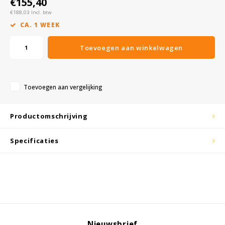
€155,40
€188,03 Incl. btw
KSE-lights
CA. 1 WEEK
Ledlenser
Toevoegen aan winkelwagen
LIND
Toevoegen aan vergelijking
Nokia
Productomschrijving
Panasonic
Specificaties
Peli
Pelco
Pepperl + Fuchs
RealWear
Nieuwsbrief