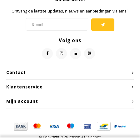
Ruggear
Ontvang de laatste updates, nieuws en aanbiedingen via email
Samsung
Volg ons
Sonim
Sorama
Streamlight
Contact
Klantenservice
UK Underwater Kinetics
Mijn account
Wolf
Xshielder
© Copyright 2026 Jenson ATEX depot