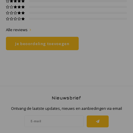
Samsung
Sonim
Alle reviews
Sorama
Je beoordeling toevoegen
Streamlight
UK Underwater Kinetics
Wolf
Nieuwsbrief
Xshielder
Ontvang de laatste updates, nieuws en aanbiedingen via email