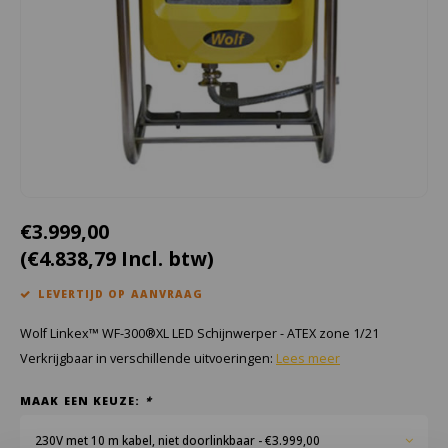
Cygnus
Accessoires & onderdelen
ATEX Werkverlichting
Dell
ATEX Fietsverlichting
ECOM Intruments
ATEX Waarschuwingslampen
Fluke
Accessoires & onderdelen
Getac
Batterijen
€3.999,00
(€4.838,79 Incl. btw)
Honeywell
LEVERTIJD OP AANVRAAG
i.safe MOBILE
Wolf Linkex™ WF-300®XL LED Schijnwerper - ATEX zone 1/21
JCB
Verkrijgbaar in verschillende uitvoeringen:
Lees meer
MAAK EEN KEUZE:
*
Jenson
230V met 10 m kabel, niet doorlinkbaar - €3.999,00