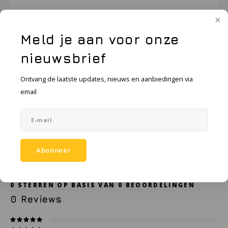
KSE-lights
Ledlenser
Toevoegen aan winkelwagen
Meld je aan voor onze
LIND
nieuwsbrief
Vraag een offerte aan
Nokia
Ontvang de laatste updates, nieuws en aanbiedingen via
email
Toevoegen aan vergelijking
DELEN:
Panasonic
Peli
Productomschrijving
Abonneer
Pelco
Specificaties
Pepperl + Fuchs
0
STERREN OP BASIS VAN
0
BEOORDELINGEN
0
Reviews
RealWear
Ruggear