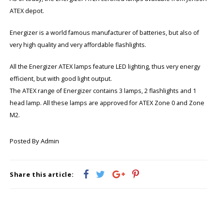
Cygnus
Accessoires & onderdelen
ATEX Werkverlichting
ATEX depot.
Dell
ATEX Fietsverlichting
Energizer is a world famous manufacturer of batteries, but also of
very high quality and very affordable flashlights.
ECOM Intruments
ATEX Waarschuwingslampen
All the Energizer ATEX lamps feature LED lighting, thus very energy
Fluke
Accessoires & onderdelen
efficient, but with good light output.
The ATEX range of Energizer contains 3 lamps, 2 flashlights and 1
Getac
Batterijen
head lamp. All these lamps are approved for ATEX Zone 0 and Zone
M2.
Honeywell
Posted By Admin
i.safe MOBILE
JCB
Share this article:
Jenson