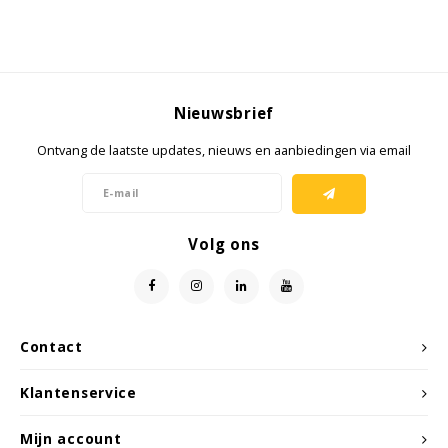
KSE-lights
Ledlenser
LIND
Nieuwsbrief
Ontvang de laatste updates, nieuws en aanbiedingen via email
Nokia
Panasonic
Volg ons
Peli
Pelco
Contact
Pepperl + Fuchs
Klantenservice
RealWear
Mijn account
Ruggear