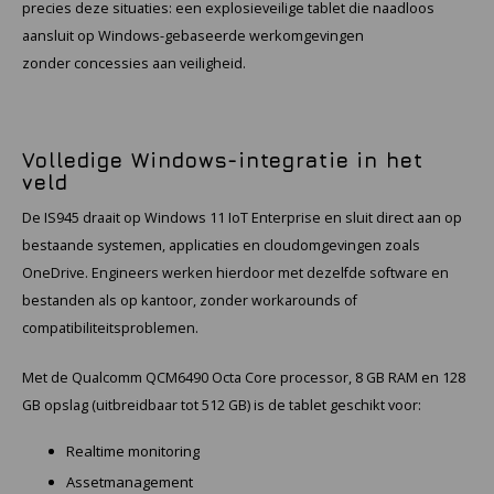
KSE-lights
precies deze situaties: een explosieveilige tablet die naadloos
aansluit op Windows-gebaseerde werkomgevingen
Ledlenser
zonder concessies aan veiligheid.
LIND
Volledige Windows-integratie in het
Nokia
veld
De IS945 draait op Windows 11 IoT Enterprise en sluit direct aan op
Panasonic
bestaande systemen, applicaties en cloudomgevingen zoals
OneDrive. Engineers werken hierdoor met dezelfde software en
Peli
bestanden als op kantoor, zonder workarounds of
compatibiliteitsproblemen.
Pelco
Met de Qualcomm QCM6490 Octa Core processor, 8 GB RAM en 128
Pepperl + Fuchs
GB opslag (uitbreidbaar tot 512 GB) is de tablet geschikt voor:
RealWear
Realtime monitoring
Assetmanagement
Ruggear