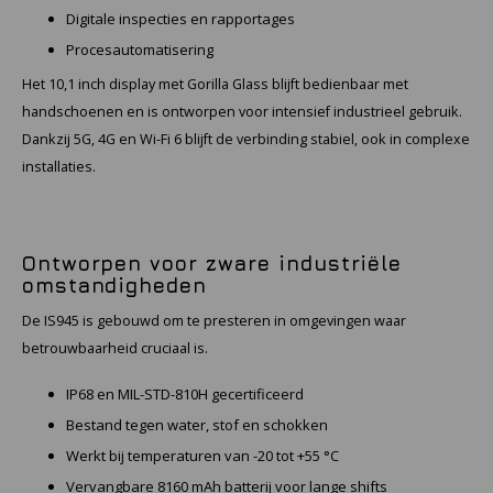
Digitale inspecties en rapportages
Procesautomatisering
Samsung
Het 10,1 inch display met Gorilla Glass blijft bedienbaar met
Sonim
handschoenen en is ontworpen voor intensief industrieel gebruik.
Dankzij 5G, 4G en Wi-Fi 6 blijft de verbinding stabiel, ook in complexe
Sorama
installaties.
Streamlight
Ontworpen voor zware industriële
UK Underwater Kinetics
omstandigheden
De IS945 is gebouwd om te presteren in omgevingen waar
Wolf
betrouwbaarheid cruciaal is.
Xshielder
IP68 en MIL-STD-810H gecertificeerd
Bestand tegen water, stof en schokken
Werkt bij temperaturen van -20 tot +55 °C
Vervangbare 8160 mAh batterij voor lange shifts