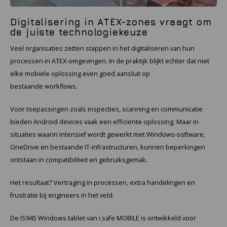
Cygnus
Accessoires & onderdelen
ATEX Werkverlichting
Digitalisering in ATEX-zones vraagt om
de juiste technologiekeuze
Dell
ATEX Fietsverlichting
Veel organisaties zetten stappen in het digitaliseren van hun
ECOM Intruments
ATEX Waarschuwingslampen
processen in ATEX-omgevingen. In de praktijk blijkt echter dat niet
elke mobiele oplossing even goed aansluit op
Fluke
Accessoires & onderdelen
bestaande workflows.
Getac
Batterijen
Voor toepassingen zoals inspecties, scanning en communicatie
bieden Android devices vaak een efficiënte oplossing. Maar in
Honeywell
situaties waarin intensief wordt gewerkt met Windows-software,
OneDrive en bestaande IT-infrastructuren, kunnen beperkingen
i.safe MOBILE
ontstaan in compatibiliteit en gebruiksgemak.
JCB
Het resultaat? Vertraging in processen, extra handelingen en
frustratie bij engineers in het veld.
Jenson
De IS945 Windows tablet van i.safe MOBILE is ontwikkeld voor