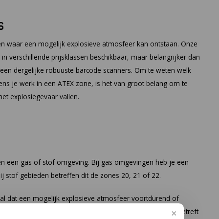
s
en waar een mogelijk explosieve atmosfeer kan ontstaan. Onze
n verschillende prijsklassen beschikbaar, maar belangrijker dan
van een dergelijke robuuste barcode scanners. Om te weten welk
ens je werk in een ATEX zone, is het van groot belang om te
t explosiegevaar vallen.
en een gas of stof omgeving. Bij gas omgevingen heb je een
j stof gebieden betreffen dit de zones 20, 21 of 22.
al dat een mogelijk explosieve atmosfeer voortdurend of
 van de bedrijfsduur of de duur van de activiteit), dan betreft