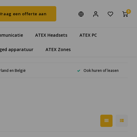
0
Vraag een offerte aan
municatie
ATEX Headsets
ATEX PC
ged apparatuur
ATEX Zones
rland en België
Ook huren of leasen