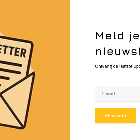
dit een zone 0 of 20. Indien de kans op aanwezigh
groot is (tussen de 0,1 en 10% van de bedrijfsduur o
Indien de kans op een mogelijk explosieve atmosfe
van de bedrijfsduur of duur van de activiteit), dan v
Meld j
Ga dus goed na voor welke zone de barcode scanner
nieuws
Ontvang de laatste up
Verschillende ATEX 
RFID scanners
Wij hebben diverse ATEX gecertificeerde rugged ba
barcode scanners en RFID scanners van
Bartec
,
Ec
Abonneer
Voor deze stevige barcode scanners kunnen wij nat
eenvoudiger te maken. Denk hierbij bijvoorbeeld 
uw werkzaamheden.