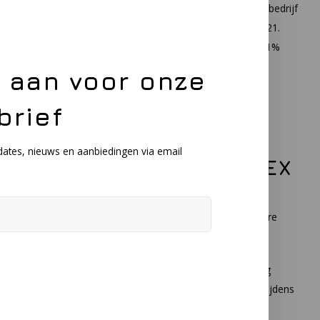
eid van een mogelijk explosieve atmosfeer onder normaal bedrijf
f de duur van de activiteit), dan betreft het een zone 1 of 21.
er gering is en slechts gedurende korte tijd (minder dan 0,1%
alt dit gebied in zone 2 of 22.
e aan voor onze
 geschikt moet zijn voordat u een bestelling plaatst.
brief
dates, nieuws en aanbiedingen via email
barcode scanners en ATEX
rcode scanners in ons assortiment. Wij leveren onder andere
om
en
i.safe-mobile
.
uurlijk ook diverse accessoires leveren om het gebruik nog
aan een draagtas om uw barcode scanners te beschermen tijdens