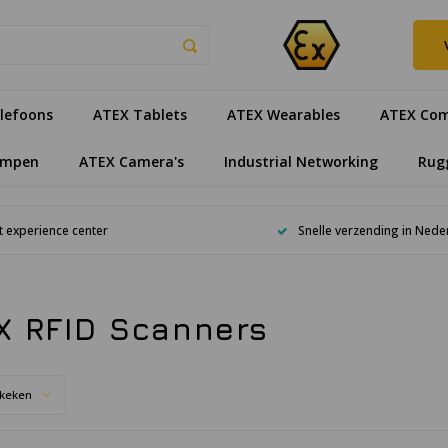
lefoons
ATEX Tablets
ATEX Wearables
ATEX Com
ampen
ATEX Camera's
Industrial Networking
Rug
 experience center
Snelle verzending in Nede
X RFID Scanners
keken