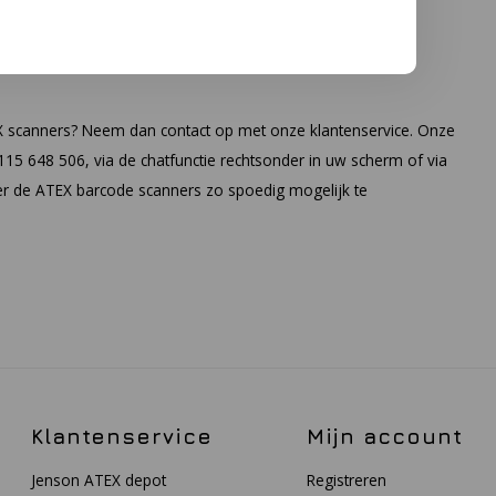
X scanners? Neem dan contact op met onze klantenservice. Onze
) 115 648 506, via de chatfunctie rechtsonder in uw scherm of via
ver de ATEX barcode scanners zo spoedig mogelijk te
Klantenservice
Mijn account
Jenson ATEX depot
Registreren