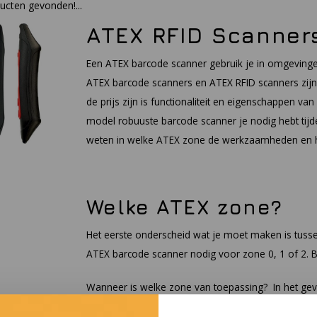
cten gevonden!...
ATEX RFID Scanner
Een ATEX barcode scanner gebruik je in omgeving
ATEX barcode scanners en ATEX RFID scanners zijn i
de prijs zijn is functionaliteit en eigenschappen 
model robuuste barcode scanner je nodig hebt tijd
weten in welke ATEX zone de werkzaamheden en he
Welke ATEX zone?
Het eerste onderscheid wat je moet maken is tuss
ATEX barcode scanner nodig voor zone 0, 1 of 2. Bi
Wanneer is welke zone van toepassing? In het gev
gedurende lange perioden aanwezig is (meer dan 10%