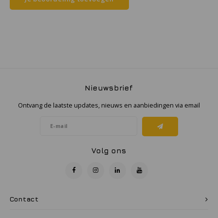
Samsung
Sonim
Sorama
Nieuwsbrief
Streamlight
Ontvang de laatste updates, nieuws en aanbiedingen via email
UK Underwater Kinetics
Wolf
Volg ons
Xshielder
Contact