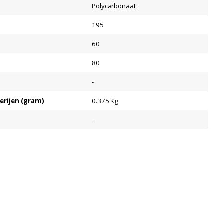
Polycarbonaat
195
60
80
-
terijen (gram)
0.375 Kg
-