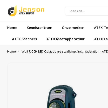
Home
Kenniscentrum
Onze merken
ATEX Te
ATEX Scanners
ATEX Meetapparatuur
ATEX L
Home
Wolf R-50H LED Oplaadbare staaflamp, incl. laadstation - AT