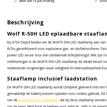
Meer dan 10 jaar ervaring
Groot
Beschrijving
Wolf R-50H LED oplaadbare staafl
Bij ATEX Depot bieden we de Wolf R-50H LED staaflamp aan van
IECEx-gecertificeerd voor explosieve gas- en stofatmosferen. Dez
power LED versie voor een uitstekende lichtopbrengst. Met zijn
certificeringen is de Wolf R-50H LED staaflamp de ideale keuze v
veeleisende omgevingen waar veiligheid en betrouwbaarheid essen
Staaflamp inclusief laadstation
De Wolf R-50H LED staaflamp wordt compleet geleverd met een l
gemakkelijk de batterij kunnen opladen voor continu gebruik. Dit 
van de
accessoires en onderdelen
die bij deze staaflamp worden
om de lamp altijd klaar te hebben voor gebruik, zelfs in de mee