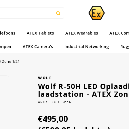
lefoons
ATEX Tablets
ATEX Wearables
ATEX Com
ampen
ATEX Camera's
Industrial Networking
Rug
EX Zone 1/21
WOLF
Wolf R-50H LED Oplaadb
laadstation - ATEX Zon
ARTIKELCODE
3116
€495,00