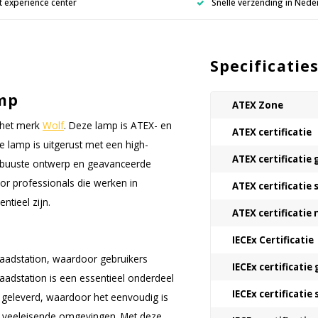
 experience center
Snelle verzending in Nede
Specificatie
amp
ATEX Zone
 het merk
Wolf
. Deze lamp is ATEX- en
ATEX certificatie
e lamp is uitgerust met een high-
ATEX certificatie 
 robuuste ontwerp en geavanceerde
oor professionals die werken in
ATEX certificatie 
tieel zijn.
ATEX certificatie
IECEx Certificatie
aadstation, waardoor gebruikers
IECEx certificatie 
laadstation is een essentieel onderdeel
IECEx certificatie 
 geleverd, waardoor het eenvoudig is
st veeleisende omgevingen. Met deze