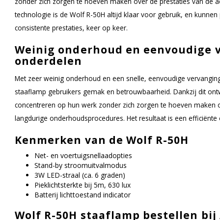
zonder zich zorgen te hoeven maken over de prestaties van de 
technologie is de Wolf R-50H altijd klaar voor gebruik, en kunne
consistente prestaties, keer op keer.
Weinig onderhoud en eenvoudige 
onderdelen
Met zeer weinig onderhoud en een snelle, eenvoudige vervangin
staaflamp gebruikers gemak en betrouwbaarheid. Dankzij dit ont
concentreren op hun werk zonder zich zorgen te hoeven maken o
langdurige onderhoudsprocedures. Het resultaat is een efficiënte
Kenmerken van de Wolf R-50H
Net- en voertuigsnellaadopties
Stand-by stroomuitvalmodus
3W LED-straal (ca. 6 graden)
Pieklichtsterkte bij 5m, 630 lux
Batterij lichttoestand indicator
Wolf R-50H staaflamp bestellen bij