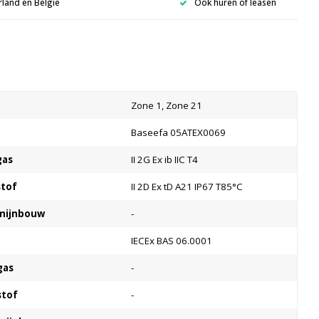
rland en België
Ook huren of leasen
s
Zone 1, Zone 21
Baseefa 05ATEX0069
gas
II 2G Ex ib IIC T4
stof
II 2D Ex tD A21 IP67 T85°C
 mijnbouw
-
IECEx BAS 06.0001
gas
-
stof
-