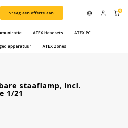
0
Vraag een offerte aan
municatie
ATEX Headsets
ATEX PC
ged apparatuur
ATEX Zones
are staaflamp, incl.
e 1/21