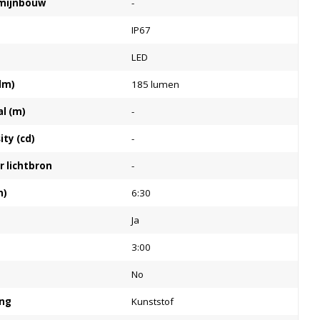
e mijnbouw
-
IP67
LED
lm)
185 lumen
al (m)
-
ty (cd)
-
 lichtbron
-
m)
6:30
Ja
3:00
No
ing
Kunststof