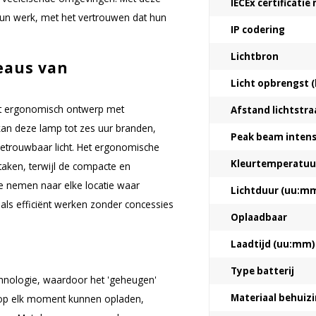
IECEx certificati
hun werk, met het vertrouwen dat hun
IP codering
Lichtbron
eaus van
Licht opbrengst (
ht ergonomisch ontwerp met
Afstand lichtstra
kan deze lamp tot zes uur branden,
Peak beam intensi
betrouwbaar licht. Het ergonomische
Kleurtemperatuur
taken, terwijl de compacte en
e nemen naar elke locatie waar
Lichtduur (uu:m
nals efficiënt werken zonder concessies
Oplaadbaar
Laadtijd (uu:mm)
Type batterij
hnologie, waardoor het 'geheugen'
Materiaal behuiz
ij op elk moment kunnen opladen,