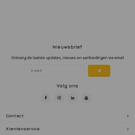
Samsung
Sonim
Sorama
Nieuwsbrief
Ontvang de laatste updates, nieuws en aanbiedingen via email
Streamlight
UK Underwater Kinetics
Volg ons
Wolf
Xshielder
Contact
Klantenservice