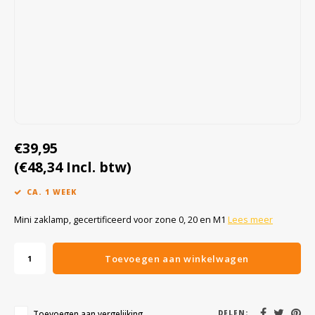
Cygnus
Accessoires & onderdelen
ATEX Werkverlichting
Dell
ATEX Fietsverlichting
ECOM Intruments
ATEX Waarschuwingslampen
Fluke
Accessoires & onderdelen
€39,95
(€48,34 Incl. btw)
Getac
Batterijen
CA. 1 WEEK
Honeywell
Mini zaklamp, gecertificeerd voor zone 0, 20 en M1
Lees meer
i.safe MOBILE
Toevoegen aan winkelwagen
JCB
Jenson
Toevoegen aan vergelijking
DELEN: