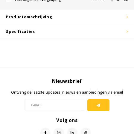
KSE-lights
Productomschrijving
Ledlenser
Specificaties
LIND
Nokia
Panasonic
Nieuwsbrief
Peli
Ontvang de laatste updates, nieuws en aanbiedingen via email
Pelco
Pepperl + Fuchs
Volg ons
RealWear