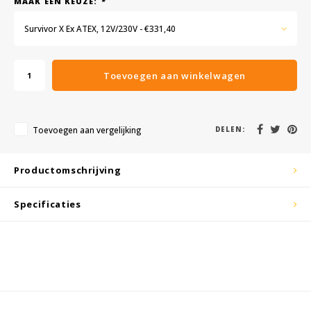
MAAK EEN KEUZE:
*
KSE-lights
Survivor X Ex ATEX, 12V/230V - €331,40
Ledlenser
LIND
Toevoegen aan winkelwagen
Nokia
Toevoegen aan vergelijking
DELEN:
Panasonic
Productomschrijving
Peli
Specificaties
Pelco
Pepperl + Fuchs
RealWear
Ruggear