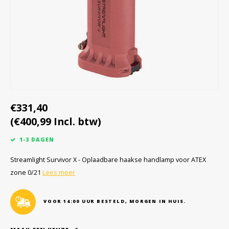
Cygnus
Accessoires & onderdelen
ATEX Werkverlichting
Dell
ATEX Fietsverlichting
ECOM Intruments
ATEX Waarschuwingslampen
Fluke
Accessoires & onderdelen
€331,40
Getac
Batterijen
(€400,99 Incl. btw)
Honeywell
1-3 DAGEN
i.safe MOBILE
Streamlight Survivor X - Oplaadbare haakse handlamp voor ATEX
zone 0/21
Lees meer
JCB
VOOR 14:00 UUR BESTELD, MORGEN IN HUIS.
Jenson