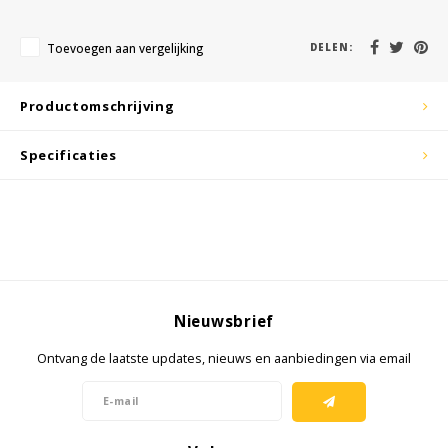
KSE-lights
Toevoegen aan vergelijking
DELEN:
Ledlenser
LIND
Productomschrijving
Nokia
Specificaties
Panasonic
Peli
Pelco
Nieuwsbrief
Pepperl + Fuchs
Ontvang de laatste updates, nieuws en aanbiedingen via email
RealWear
Ruggear