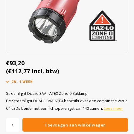
Cygnus
Accessoires & onderdelen
ATEX Werkverlichting
Dell
ATEX Fietsverlichting
ECOM Intruments
ATEX Waarschuwingslampen
Fluke
Accessoires & onderdelen
€93,20
Getac
Batterijen
(€112,77 Incl. btw)
Honeywell
CA. 1 WEEK
i.safe MOBILE
Streamlight Dualie 3AA - ATEX Zone 0 Zaklamp.
De Streamlight DUALIE 3AA ATEX beschikt over een combinatie van 2
JCB
C4-LEDs beide met een lichtopbrengst van 140 Lumen.
Lees meer
Jenson
Toevoegen aan winkelwagen