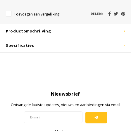
KSE-lights
Toevoegen aan vergelijking
DELEN:
Ledlenser
LIND
Productomschrijving
Nokia
Specificaties
Panasonic
Peli
Pelco
Nieuwsbrief
Pepperl + Fuchs
Ontvang de laatste updates, nieuws en aanbiedingen via email
RealWear
Ruggear