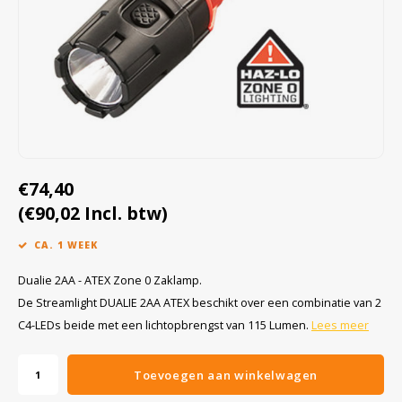
Cygnus
Accessoires & onderdelen
ATEX Werkverlichting
Dell
ATEX Fietsverlichting
ECOM Intruments
ATEX Waarschuwingslampen
Fluke
Accessoires & onderdelen
€74,40
Getac
Batterijen
(€90,02 Incl. btw)
Honeywell
CA. 1 WEEK
i.safe MOBILE
Dualie 2AA - ATEX Zone 0 Zaklamp.
De Streamlight DUALIE 2AA ATEX beschikt over een combinatie van 2
JCB
C4-LEDs beide met een lichtopbrengst van 115 Lumen.
Lees meer
Jenson
Toevoegen aan winkelwagen