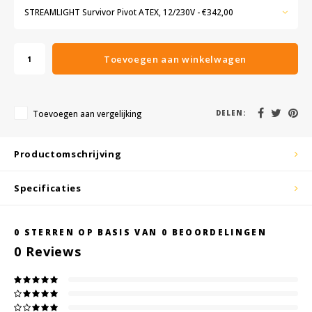
KSE-lights
STREAMLIGHT Survivor Pivot ATEX, 12/230V - €342,00
Ledlenser
Toevoegen aan winkelwagen
LIND
Nokia
Toevoegen aan vergelijking
DELEN:
Panasonic
Productomschrijving
Peli
Specificaties
Pelco
0
STERREN OP BASIS VAN
0
BEOORDELINGEN
Pepperl + Fuchs
0
Reviews
RealWear
Ruggear