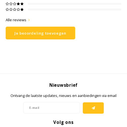
Samsung
Alle reviews
Sonim
Je beoordeling toevoegen
Sorama
Streamlight
UK Underwater Kinetics
Wolf
Nieuwsbrief
Ontvang de laatste updates, nieuws en aanbiedingen via email
Xshielder
Volg ons