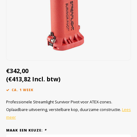
Cygnus
Accessoires & onderdelen
ATEX Werkverlichting
Dell
ATEX Fietsverlichting
ECOM Intruments
ATEX Waarschuwingslampen
Fluke
Accessoires & onderdelen
Getac
Batterijen
€342,00
(€413,82 Incl. btw)
Honeywell
CA. 1 WEEK
i.safe MOBILE
Professionele Streamlight Survivor Pivot voor ATEX‑zones.
JCB
Oplaadbare uitvoering, verstelbare kop, duurzame constructie.
Lees
meer
Jenson
MAAK EEN KEUZE:
*