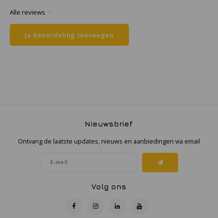
Alle reviews
Samsung
Je beoordeling toevoegen
Sonim
Sorama
Streamlight
UK Underwater Kinetics
Nieuwsbrief
Ontvang de laatste updates, nieuws en aanbiedingen via email
Wolf
Xshielder
Volg ons