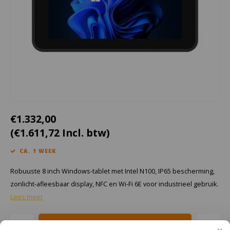
Cygnus
Accessoires & onderdelen
ATEX Werkverlichting
Dell
ATEX Fietsverlichting
ECOM Intruments
ATEX Waarschuwingslampen
Fluke
Accessoires & onderdelen
Getac
Batterijen
€1.332,00
(€1.611,72 Incl. btw)
Honeywell
CA. 1 WEEK
i.safe MOBILE
Robuuste 8 inch Windows-tablet met Intel N100, IP65 bescherming,
JCB
zonlicht-afleesbaar display, NFC en Wi-Fi 6E voor industrieel gebruik.
Lees meer
Jenson
Toevoegen aan winkelwagen