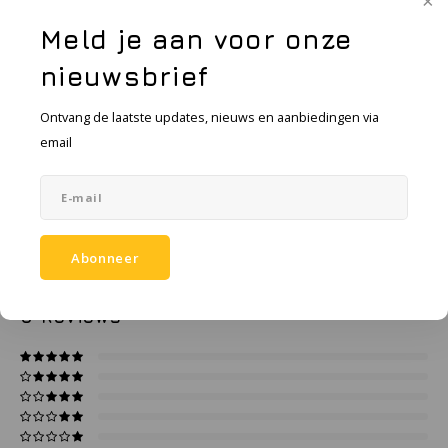
KSE-lights
Meld je aan voor onze
Ledlenser
nieuwsbrief
Toevoegen aan vergelijking
DELEN:
LIND
Ontvang de laatste updates, nieuws en aanbiedingen via
Productomschrijving
email
Nokia
Specificaties
Panasonic
Accessoires
Peli
Abonneer
0
STERREN OP BASIS VAN
0
BEOORDELINGEN
Pelco
0
Reviews
Pepperl + Fuchs
RealWear
Ruggear