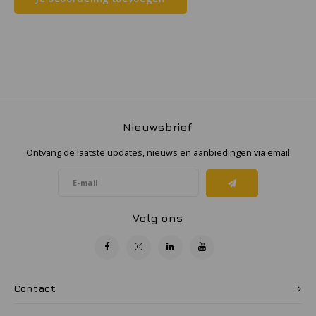
Samsung
Sonim
Sorama
Nieuwsbrief
Streamlight
Ontvang de laatste updates, nieuws en aanbiedingen via email
UK Underwater Kinetics
Wolf
Volg ons
Xshielder
Contact