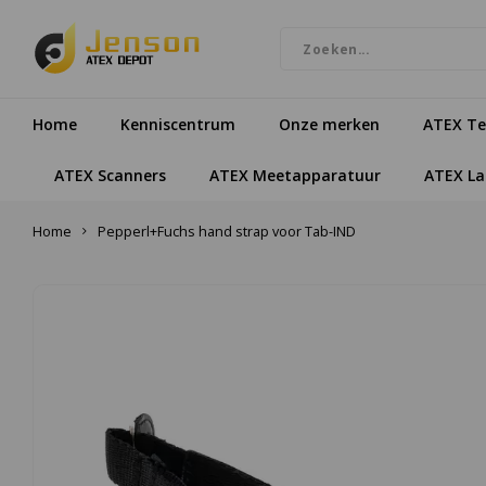
Home
Kenniscentrum
Onze merken
ATEX Te
ATEX Scanners
ATEX Meetapparatuur
ATEX L
Home
Pepperl+Fuchs hand strap voor Tab-IND