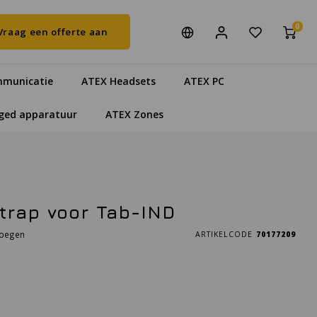
0
Vraag een offerte aan
municatie
ATEX Headsets
ATEX PC
ged apparatuur
ATEX Zones
trap voor Tab-IND
voegen
ARTIKELCODE
70177209