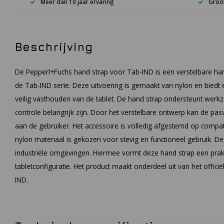
Meer dan 10 jaar ervaring
Groot
Beschrijving
De Pepperl+Fuchs hand strap voor Tab-IND is een verstelbare han
de Tab-IND serie. Deze uitvoering is gemaakt van nylon en biedt 
veilig vasthouden van de tablet. De hand strap ondersteunt werk
controle belangrijk zijn. Door het verstelbare ontwerp kan de 
aan de gebruiker. Het accessoire is volledig afgestemd op compati
nylon materiaal is gekozen voor stevig en functioneel gebruik. De
industriële omgevingen. Hiermee vormt deze hand strap een prakt
tabletconfiguratie. Het product maakt onderdeel uit van het offi
IND.