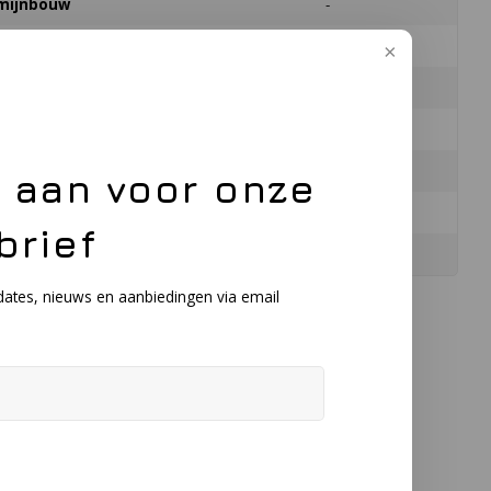
e mijnbouw
-
-
Zwart
e aan voor onze
-
brief
dates, nieuws en aanbiedingen via email