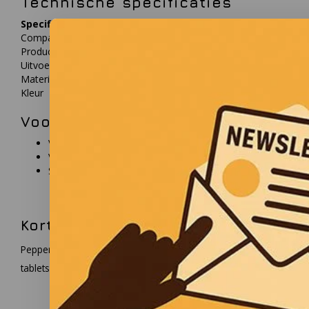
Technische specificaties
Specificatie
Waarde
Compatibiliteit
Tab-IND serie
Producttype
Hand strap
Uitvoering
Verstelbaar
Materiaal
Nylon
Kleur
Zwart
Voordelen
Verstelbare pasvorm voor verschillende gebruikers
Verbetert grip en controle tijdens gebruik
Specifiek ontwikkeld voor Tab-IND tablets
Korte omschrijving fabrikant
Pepperl+Fuchs ontwikkelt industriële automatiseringsoplossinge
tablets en bijbehorende accessoires voor industriële toepassinge