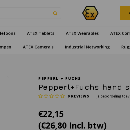
lefoons
ATEX Tablets
ATEX Wearables
ATEX Com
ampen
ATEX Camera's
Industrial Networking
Rug
PEPPERL + FUCHS
Pepperl+Fuchs hand s
0
REVIEWS
Je beoordeling toe
€22,15
(€26,80 Incl. btw)