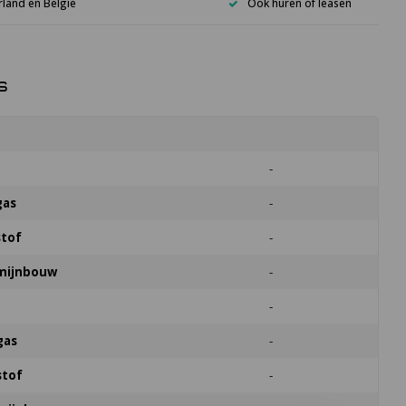
rland en België
Ook huren of leasen
s
-
gas
-
stof
-
 mijnbouw
-
-
gas
-
stof
-