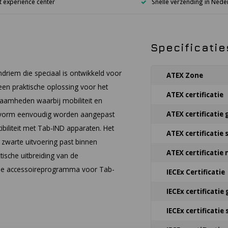
 experience center
Snelle verzending in Nede
Specificatie
driem die speciaal is ontwikkeld voor
ATEX Zone
een praktische oplossing voor het
ATEX certificatie
zaamheden waarbij mobiliteit en
pasvorm eenvoudig worden aangepast
ATEX certificatie 
biliteit met Tab-IND apparaten. Het
ATEX certificatie 
 zwarte uitvoering past binnen
ATEX certificatie
ische uitbreiding van de
ciële accessoireprogramma voor Tab-
IECEx Certificatie
IECEx certificatie 
IECEx certificatie 