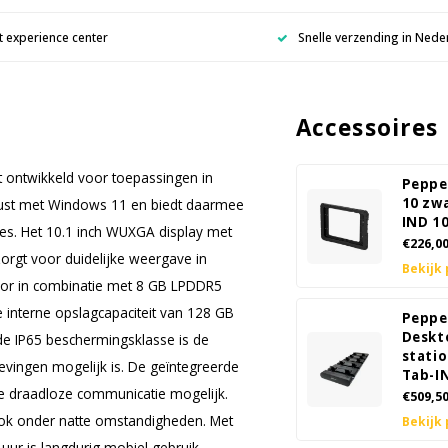
 experience center
Snelle verzending in Nede
Accessoires
t ontwikkeld voor toepassingen in
Peppe
10 zw
gerust met Windows 11 en biedt daarmee
IND 1
ies. Het 10.1 inch WUXGA display met
€226,0
orgt voor duidelijke weergave in
Bekijk
sor in combinatie met 8 GB LPDDR5
De interne opslagcapaciteit van 128 GB
Peppe
Deskt
de IP65 beschermingsklasse is de
statio
evingen mogelijk is. De geïntegreerde
Tab-I
re draadloze communicatie mogelijk.
€509,5
ok onder natte omstandigheden. Met
Bekijk
 uur is langdurig mobiel gebruik