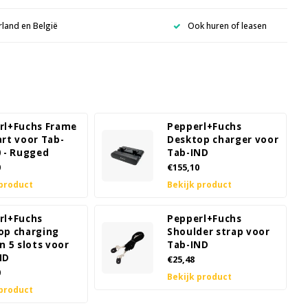
rland en België
Ook huren of leasen
rl+Fuchs Frame
Pepperl+Fuchs
art voor Tab-
Desktop charger voor
0 - Rugged
Tab-IND
0
€155,10
 product
Bekijk product
rl+Fuchs
Pepperl+Fuchs
op charging
Shoulder strap voor
n 5 slots voor
Tab-IND
ND
€25,48
0
Bekijk product
 product