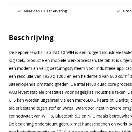
Meer dan 10 jaar ervaring
Groot
Beschrijving
De Pepperl+Fuchs Tab-IND 10 WIN is een rugged industriële table
logistiek, productie en mobiele werkprocessen. De tablet is uit
een modern en veilig besturingssysteem voor industriële applicat
een resolutie van 1920 x 1200 en een helderheid van 660 cd/m² z
uiteenlopende omstandigheden. De Intel N100 quad core proces
RAM levert stabiele prestaties voor dagelijkse industriële taken. 
UFS kan worden uitgebreid via een microSDXC kaartslot. Dankzij 
tablet bestand tegen stof en water, waardoor inzet in zware omg
connectiviteit van WiFi 6, Bluetooth 5.3 en NFC maakt betrouwba
De bediening ondersteunt gebruik met handschoenen en werkt o
een batterijcapaciteit van 37.19 Wh en een gebruiksduur tot 14:00