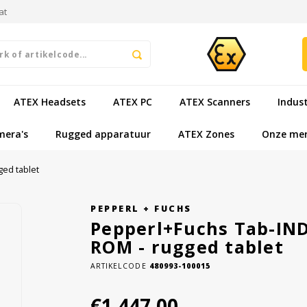
at
ATEX Headsets
ATEX PC
ATEX Scanners
Indus
mera's
Rugged apparatuur
ATEX Zones
Onze me
ed tablet
PEPPERL + FUCHS
Pepperl+Fuchs Tab-IND
ROM - rugged tablet
ARTIKELCODE
480993-100015
€1.447,00