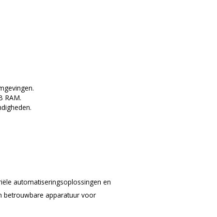
mgevingen.
GB RAM.
ndigheden.
riële automatiseringsoplossingen en
en betrouwbare apparatuur voor