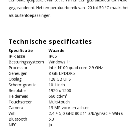
gegarandeerd. Het temperatuurbereik van -20 tot 50 °C maakt het
als buitentoepassingen.
Technische specificaties
Specificatie
Waarde
IP-klasse
IP65
Besturingssysteem
Windows 11
Processor
Intel N100 quad core 2.9 GHz
Geheugen
8 GB LPDDR5
Opslag
128 GB UFS
Schermgrootte
10.1 inch
Resolutie
1920 x 1200
Helderheid
660 cd/m²
Touchscreen
Multi-touch
Camera
13 MP voor en achter
Wifi
2,4 + 5,0 GHz 802.11 a/b/g/n/ac + WiFi 6
Bluetooth
5.3
NFC
Ja