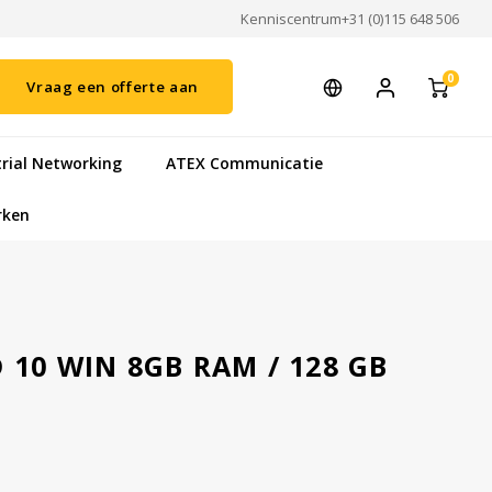
Kenniscentrum
+31 (0)115 648 506
0
Vraag een offerte aan
trial Networking
ATEX Communicatie
rken
 10 WIN 8GB RAM / 128 GB