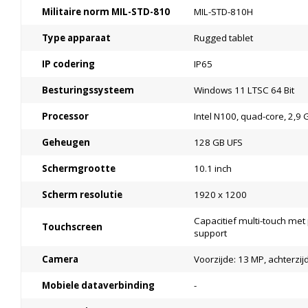
Militaire norm MIL-STD-810
MIL-STD-810H
Type apparaat
Rugged tablet
IP codering
IP65
Besturingssysteem
Windows 11 LTSC 64 Bit
Processor
Intel N100, quad-core, 2,9
Geheugen
128 GB UFS
Schermgrootte
10.1 inch
Scherm resolutie
1920 x 1200
Capacitief multi-touch met
Touchscreen
support
Camera
Voorzijde: 13 MP, achterzij
Mobiele dataverbinding
-