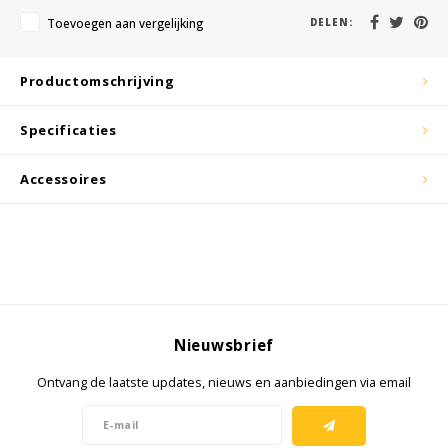
KSE-lights
Toevoegen aan vergelijking
DELEN:
Ledlenser
Productomschrijving
LIND
Specificaties
Nokia
Accessoires
Panasonic
Peli
Pelco
Nieuwsbrief
Pepperl + Fuchs
Ontvang de laatste updates, nieuws en aanbiedingen via email
RealWear
Ruggear