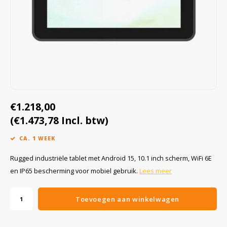
Cygnus
Accessoires & onderdelen
ATEX Werkverlichting
Dell
ATEX Fietsverlichting
ECOM Intruments
ATEX Waarschuwingslampen
Fluke
Accessoires & onderdelen
€1.218,00
Getac
Batterijen
(€1.473,78 Incl. btw)
Honeywell
CA. 1 WEEK
i.safe MOBILE
Rugged industriële tablet met Android 15, 10.1 inch scherm, WiFi 6E
en IP65 bescherming voor mobiel gebruik.
Lees meer
JCB
Toevoegen aan winkelwagen
Jenson