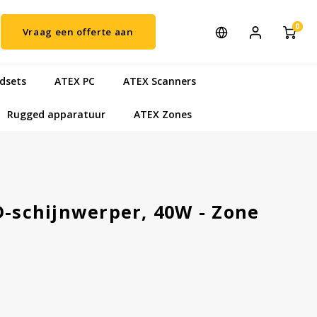
0
Vraag een offerte aan
dsets
ATEX PC
ATEX Scanners
Rugged apparatuur
ATEX Zones
D-schijnwerper, 40W - Zone