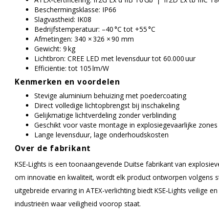
Beschermingsklasse: IP66
Slagvastheid: IK08
Bedrijfstemperatuur: –40 °C tot +55 °C
Afmetingen: 340 × 326 × 90 mm
Gewicht: 9 kg
Lichtbron: CREE LED met levensduur tot 60.000 uur
Efficiëntie: tot 105 lm/W
Kenmerken en voordelen
Stevige aluminium behuizing met poedercoating
Direct volledige lichtopbrengst bij inschakeling
Gelijkmatige lichtverdeling zonder verblinding
Geschikt voor vaste montage in explosiegevaarlijke zones
Lange levensduur, lage onderhoudskosten
Over de fabrikant
KSE‑Lights is een toonaangevende Duitse fabrikant van explosieve
om innovatie en kwaliteit, wordt elk product ontworpen volgens s
uitgebreide ervaring in ATEX-verlichting biedt KSE‑Lights veilige
industrieën waar veiligheid voorop staat.