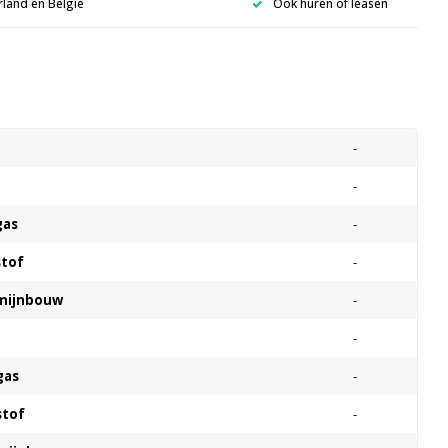
rland en België
Ook huren of leasen
s
-
-
gas
-
stof
-
 mijnbouw
-
-
gas
-
stof
-