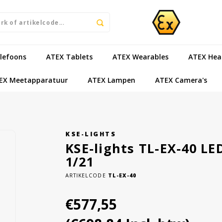
lefoons
ATEX Tablets
ATEX Wearables
ATEX Hea
EX Meetapparatuur
ATEX Lampen
ATEX Camera's
KSE-LIGHTS
KSE-lights TL-EX-40 LE
1/21
ARTIKELCODE
TL-EX-40
€577,55