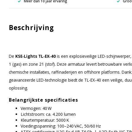
Meer dan 10 jaar ervaring
Groot
Beschrijving
De
KSE‑Lights TL‑EX‑40
is een explosieveilige LED-schijnwerpe
1 (gas) en zone 21 (stof). Deze armatuur levert betrouwbare verli
chemische installaties, raffinaderijen en offshore platforms. Dan
geavanceerde LED-technologie biedt de TL‑EX‑40 een veilige, du
oplossing.
Belangrijkste specificaties
Vermogen: 40 W
Lichtstroom: ca. 4.200 lumen
Kleurtemperatuur: 5000 K
Voedingsspanning: 100–240 VAC, 50/60 Hz
ATEX-certificering: II 2G Ex d IIB T6 Gb | II 2D Ex tb IIIC T