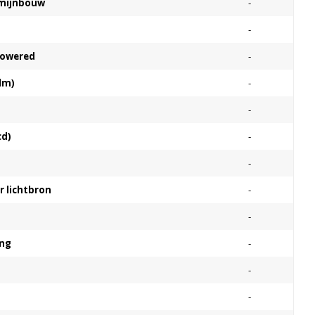
e mijnbouw
-
-
Powered
-
lm)
-
-
cd)
-
-
 lichtbron
-
-
ing
-
-
-