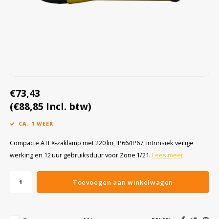
Cygnus
Accessoires & onderdelen
ATEX Werkverlichting
Dell
ATEX Fietsverlichting
ECOM Intruments
ATEX Waarschuwingslampen
Fluke
Accessoires & onderdelen
€73,43
Getac
Batterijen
(€88,85 Incl. btw)
CA. 1 WEEK
Honeywell
Compacte ATEX‑zaklamp met 220 lm, IP66/IP67, intrinsiek veilige
i.safe MOBILE
werking en 12 uur gebruiksduur voor Zone 1/21.
Lees meer
JCB
Toevoegen aan winkelwagen
Jenson