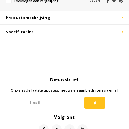
Toevoegen aan vergelijking
DELEN:
KSE-lights
Ledlenser
Productomschrijving
LIND
Specificaties
Nokia
Panasonic
Peli
Nieuwsbrief
Pelco
Ontvang de laatste updates, nieuws en aanbiedingen via email
Pepperl + Fuchs
RealWear
Volg ons
Ruggear