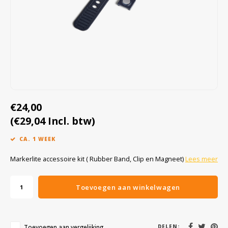
Cygnus
Accessoires & onderdelen
ATEX Werkverlichting
Dell
ATEX Fietsverlichting
ECOM Intruments
ATEX Waarschuwingslampen
Fluke
Accessoires & onderdelen
€24,00
Getac
Batterijen
(€29,04 Incl. btw)
Honeywell
CA. 1 WEEK
i.safe MOBILE
Markerlite accessoire kit ( Rubber Band, Clip en Magneet)
Lees meer
JCB
Toevoegen aan winkelwagen
Jenson
Toevoegen aan vergelijking
DELEN: