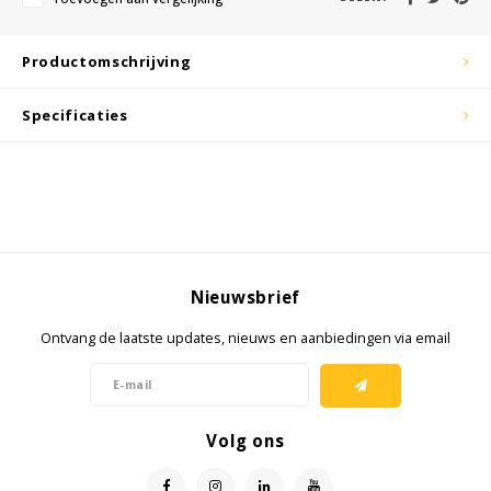
KSE-lights
Ledlenser
Productomschrijving
LIND
Specificaties
Nokia
Panasonic
Peli
Nieuwsbrief
Pelco
Ontvang de laatste updates, nieuws en aanbiedingen via email
Pepperl + Fuchs
RealWear
Volg ons
Ruggear