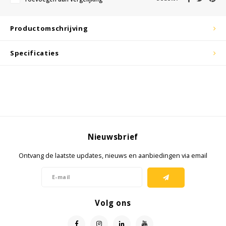
KSE-lights
Ledlenser
Productomschrijving
LIND
Specificaties
Nokia
Panasonic
Peli
Nieuwsbrief
Pelco
Ontvang de laatste updates, nieuws en aanbiedingen via email
Pepperl + Fuchs
RealWear
Volg ons
ED
Ruggear