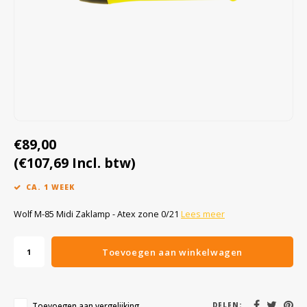
Cygnus
Accessoires & onderdelen
ATEX Werkverlichting
Dell
ATEX Fietsverlichting
ECOM Intruments
ATEX Waarschuwingslampen
Fluke
Accessoires & onderdelen
€89,00
Getac
Batterijen
(€107,69 Incl. btw)
Honeywell
CA. 1 WEEK
i.safe MOBILE
Wolf M-85 Midi Zaklamp - Atex zone 0/21
Lees meer
JCB
Toevoegen aan winkelwagen
Jenson
Toevoegen aan vergelijking
DELEN: